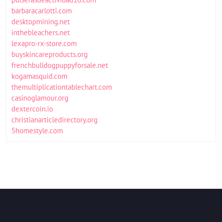
barbaracarlotti.com
desktopmining.net
inthebleachers.net
lexapro-rx-store.com
buyskincareproducts.org
frenchbulldogpuppyforsale.net
kogamasquid.com
themultiplicationtablechart.com
casinoglamour.org
dextercoin.io
christianarticledirectory.org
5homestyle.com