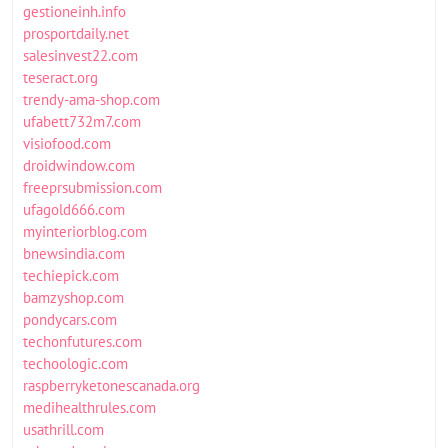
gestioneinh.info
prosportdaily.net
salesinvest22.com
teseract.org
trendy-ama-shop.com
ufabett732m7.com
visiofood.com
droidwindow.com
freeprsubmission.com
ufagold666.com
myinteriorblog.com
bnewsindia.com
techiepick.com
bamzyshop.com
pondycars.com
techonfutures.com
techoologic.com
raspberryketonescanada.org
medihealthrules.com
usathrill.com