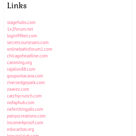
Links
stagehubs.com
1x2forum.net
login99bet.com
secretcourtesans.com
onlinebahisforum1.com
chicagoheadline.com
camming.org
rajalion88.com
goupuntacana.com
riversedgepark.com
zaseez.com
catchycrunch.com
nofaphub.com
nefertitingalls.com
patsyscreations.com
income4proof.com
educaritas.org
lensajelajah.com