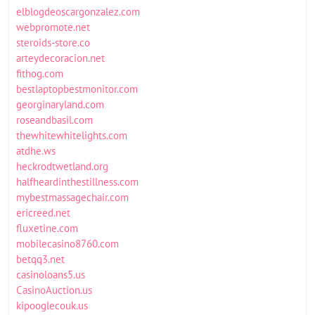
elblogdeoscargonzalez.com
webpromote.net
steroids-store.co
arteydecoracion.net
fithog.com
bestlaptopbestmonitor.com
georginaryland.com
roseandbasil.com
thewhitewhitelights.com
atdhe.ws
heckrodtwetland.org
halfheardinthestillness.com
mybestmassagechair.com
ericreed.net
fluxetine.com
mobilecasino8760.com
betqq3.net
casinoloans5.us
CasinoAuction.us
kipooglecouk.us