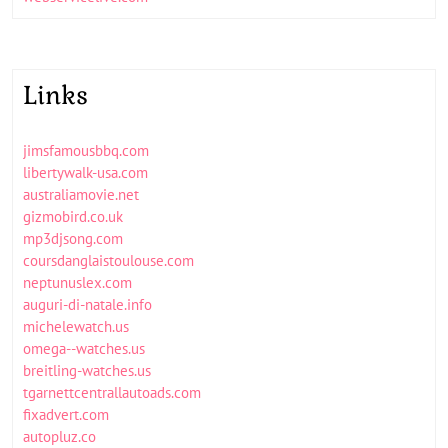
Links
jimsfamousbbq.com
libertywalk-usa.com
australiamovie.net
gizmobird.co.uk
mp3djsong.com
coursdanglaistoulouse.com
neptunuslex.com
auguri-di-natale.info
michelewatch.us
omega--watches.us
breitling-watches.us
tgarnettcentrallautoads.com
fixadvert.com
autopluz.co