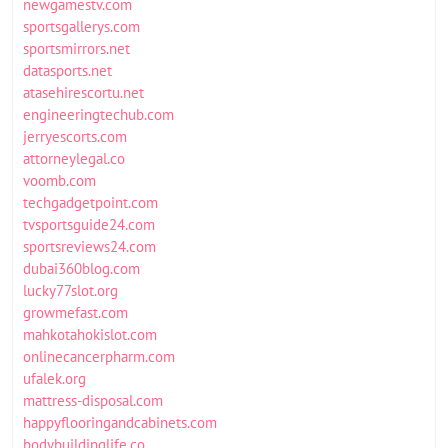
newgamestv.com
sportsgallerys.com
sportsmirrors.net
datasports.net
atasehirescortu.net
engineeringtechub.com
jerryescorts.com
attorneylegal.co
voomb.com
techgadgetpoint.com
tvsportsguide24.com
sportsreviews24.com
dubai360blog.com
lucky77slot.org
growmefast.com
mahkotahokislot.com
onlinecancerpharm.com
ufalek.org
mattress-disposal.com
happyflooringandcabinets.com
bodybuildinglife.co