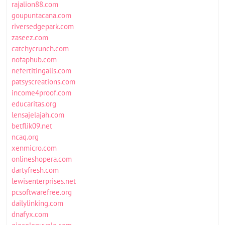
rajalion88.com
goupuntacana.com
riversedgepark.com
zaseez.com
catchycrunch.com
nofaphub.com
nefertitingalls.com
patsyscreations.com
income4proof.com
educaritas.org
lensajelajah.com
betflik09.net
ncaq.org
xenmicro.com
onlineshopera.com
dartyfresh.com
lewisenterprises.net
pcsoftwarefree.org
dailylinking.com
dnafyx.com