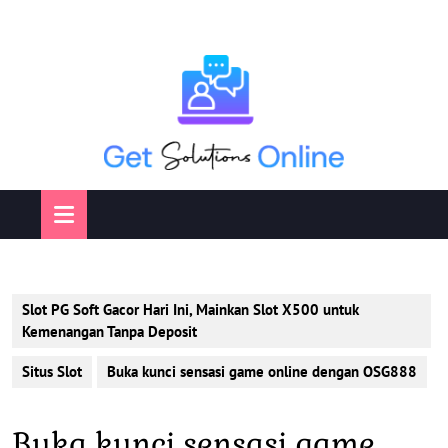
Skip
to
content
Open
Button
Slot PG Soft Gacor Hari Ini, Mainkan Slot X500 untuk
Kemenangan Tanpa Deposit
Situs Slot
Buka kunci sensasi game online dengan OSG888
Buka kunci sensasi game