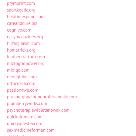
prymprint.com
sportkeeda.org
besttimespend.com
careandcure.biz
cogniyo.com
easymagazines.org
hirfanjilasmi.com
hometricks.org
leathercraftpro.com
microgridpower.org
mixiqo.com
needglobe.com
ortocoach.com
passionawe.com
pittsburghpaintingprofessionals.com
plumberryworks.com
psychoterapiawioletanowak.com
quickultimate.com
quirkyquester.com
sexmedicineformen.com