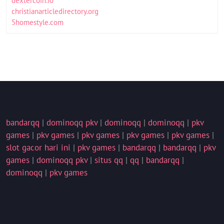
dextercoin.io
christianarticledirectory.org
5homestyle.com
bandarqq
|
dominoqq pkv
|
dominoqq
|
dominoqq
|
pkv
games
|
pkv games
|
pkv games
|
pkv games
|
pkv games
|
slot gacor hari ini
|
pkv games
|
bandarqq
|
bandarqq
|
pkv
games
|
dominoqq pkv
|
situs qq
|
qq
|
bandarqq
|
dominoqq
|
pkv games