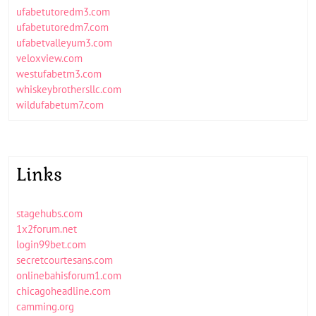
ufabetutoredm3.com
ufabetutoredm7.com
ufabetvalleyum3.com
veloxview.com
westufabetm3.com
whiskeybrothersllc.com
wildufabetum7.com
Links
stagehubs.com
1x2forum.net
login99bet.com
secretcourtesans.com
onlinebahisforum1.com
chicagoheadline.com
camming.org