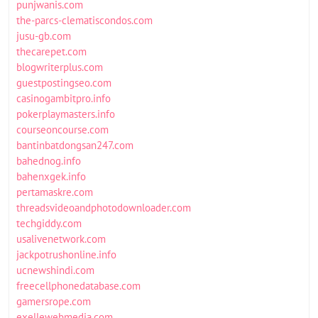
punjwanis.com
the-parcs-clematiscondos.com
jusu-gb.com
thecarepet.com
blogwriterplus.com
guestpostingseo.com
casinogambitpro.info
pokerplaymasters.info
courseoncourse.com
bantinbatdongsan247.com
bahednog.info
bahenxgek.info
pertamaskre.com
threadsvideoandphotodownloader.com
techgiddy.com
usalivenetwork.com
jackpotrushonline.info
ucnewshindi.com
freecellphonedatabase.com
gamersrope.com
exellewebmedia.com