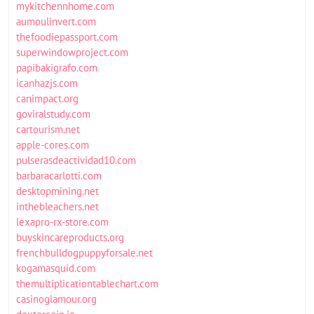
mykitchennhome.com
aumoulinvert.com
thefoodiepassport.com
superwindowproject.com
papibakigrafo.com
icanhazjs.com
canimpact.org
goviralstudy.com
cartourism.net
apple-cores.com
pulserasdeactividad10.com
barbaracarlotti.com
desktopmining.net
inthebleachers.net
lexapro-rx-store.com
buyskincareproducts.org
frenchbulldogpuppyforsale.net
kogamasquid.com
themultiplicationtablechart.com
casinoglamour.org