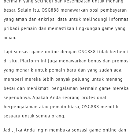
bermain yang setinggi dan kesempatan untuk menang
besar. Selain itu, OSG888 menawarkan opsi pembayaran
yang aman dan enkripsi data untuk melindungi informasi
pribadi pemain dan memastikan lingkungan game yang
aman.
Tapi sensasi game online dengan OSG888 tidak berhenti
di situ. Platform ini juga menawarkan bonus dan promosi
yang menarik untuk pemain baru dan yang sudah ada,
memberi mereka lebih banyak peluang untuk menang
besar dan menikmati pengalaman bermain game mereka
sepenuhnya. Apakah Anda seorang profesional
berpengalaman atau pemain biasa, OSG888 memiliki
sesuatu untuk semua orang.
Jadi, jika Anda ingin membuka sensasi game online dan