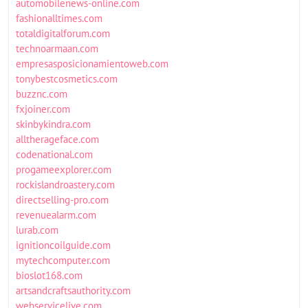
automobilenews-online.com
fashionalltimes.com
totaldigitalforum.com
technoarmaan.com
empresasposicionamientoweb.com
tonybestcosmetics.com
buzznc.com
fxjoiner.com
skinbykindra.com
alltherageface.com
codenational.com
progameexplorer.com
rockislandroastery.com
directselling-pro.com
revenuealarm.com
lurab.com
ignitioncoilguide.com
mytechcomputer.com
bioslot168.com
artsandcraftsauthority.com
webservicelive.com