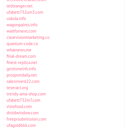
tedstanger.net
ufabett732um3.com
uskola.info
wagonpaints.info
waitfornext.com
clearvisionmarketing.co
quantum-code.co
whatnews.me
final-dream.com
finest-replica.net
gestioneinh.info
prosportdaily.net
salesinvest22.com
teseract.org
trendy-ama-shop.com
ufabett732m7.com
visiofood.com
droidwindow.com
freeprsubmission.com
ufagold666.com