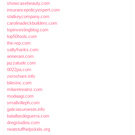
showcasebeauty.com
insurancepolicyexpert.com
statkeycompany.com
carolinadeckbuilders.com
topinvestingblog.com
top50tools.com
the-rep.com
saltyfranks.com
annerani.com
jazzatude.com
0022pa.com
zeroshare.info
bilesinc.com
milaretreatnz.com
modaagi.com
smallvilleph.com
galiciasuroeste.info
batallasdeguerra.com
dregstudios.com
neatstuffhelpskids.org