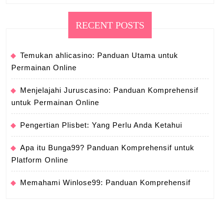
RECENT POSTS
Temukan ahlicasino: Panduan Utama untuk
Permainan Online
Menjelajahi Juruscasino: Panduan Komprehensif
untuk Permainan Online
Pengertian Plisbet: Yang Perlu Anda Ketahui
Apa itu Bunga99? Panduan Komprehensif untuk
Platform Online
Memahami Winlose99: Panduan Komprehensif