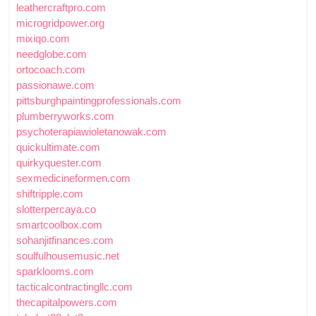
leathercraftpro.com
microgridpower.org
mixiqo.com
needglobe.com
ortocoach.com
passionawe.com
pittsburghpaintingprofessionals.com
plumberryworks.com
psychoterapiawioletanowak.com
quickultimate.com
quirkyquester.com
sexmedicineformen.com
shiftripple.com
slotterpercaya.co
smartcoolbox.com
sohanjitfinances.com
soulfulhousemusic.net
sparklooms.com
tacticalcontractingllc.com
thecapitalpowers.com