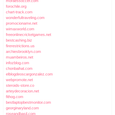
moraessoccer.com
forochile.org
chart-track.com
wonderfultraveling.com
promocioname.net
wimaxworld.com
freeonlinecricketgames.net
bestcashing.biz
firerestrictions.us
archiesbrooklyn.com
muambeiros.net
infozblog.com
chonbaihat.com
elblogdeoscargonzalez.com
webpromote.net
steroids-store.co
arteydecoracion.net
fithog.com
bestlaptopbestmonitor.com
georginaryland.com
roseandbasil.com