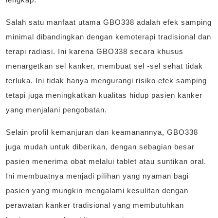
Salah satu manfaat utama GBO338 adalah efek samping
minimal dibandingkan dengan kemoterapi tradisional dan
terapi radiasi. Ini karena GBO338 secara khusus
menargetkan sel kanker, membuat sel -sel sehat tidak
terluka. Ini tidak hanya mengurangi risiko efek samping
tetapi juga meningkatkan kualitas hidup pasien kanker
yang menjalani pengobatan.
Selain profil kemanjuran dan keamanannya, GBO338
juga mudah untuk diberikan, dengan sebagian besar
pasien menerima obat melalui tablet atau suntikan oral.
Ini membuatnya menjadi pilihan yang nyaman bagi
pasien yang mungkin mengalami kesulitan dengan
perawatan kanker tradisional yang membutuhkan