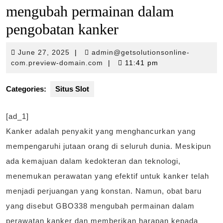
mengubah permainan dalam
pengobatan kanker
June
June 27, 2025
|
admin@getsolutionsonline-
27,
admin@getsolutionsonline-
com.preview-domain.com
|
11:41 pm
2025
com.preview-
domain.com
Categories:
Situs Slot
[ad_1]
Kanker adalah penyakit yang menghancurkan yang
mempengaruhi jutaan orang di seluruh dunia. Meskipun
ada kemajuan dalam kedokteran dan teknologi,
menemukan perawatan yang efektif untuk kanker telah
menjadi perjuangan yang konstan. Namun, obat baru
yang disebut GBO338 mengubah permainan dalam
perawatan kanker dan memberikan harapan kepada