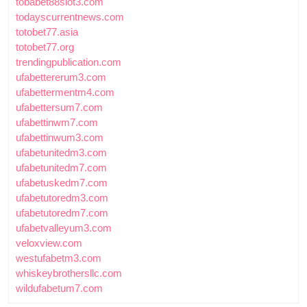
tobabet88slot3.com
todayscurrentnews.com
totobet77.asia
totobet77.org
trendingpublication.com
ufabettererum3.com
ufabettermentm4.com
ufabettersum7.com
ufabettinwm7.com
ufabettinwum3.com
ufabetunitedm3.com
ufabetunitedm7.com
ufabetuskedm7.com
ufabetutoredm3.com
ufabetutoredm7.com
ufabetvalleyum3.com
veloxview.com
westufabetm3.com
whiskeybrothersllc.com
wildufabetum7.com