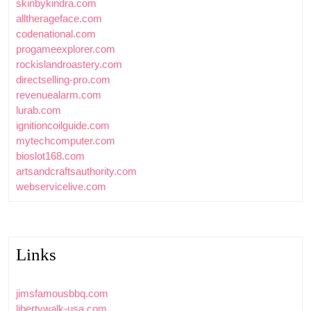
skinbykindra.com
alltherageface.com
codenational.com
progameexplorer.com
rockislandroastery.com
directselling-pro.com
revenuealarm.com
lurab.com
ignitioncoilguide.com
mytechcomputer.com
bioslot168.com
artsandcraftsauthority.com
webservicelive.com
Links
jimsfamousbbq.com
libertywalk-usa.com