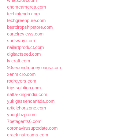
whatszow.com
ehomeamerca.com
techintendo.com
techgreenpure.com
bestdropshipstore.com
cartelreviews.com
surfsway.com
nailartproduct.com
digitactseed.com
lvlcraft.com
90secondmoneyloans.com
xenmicro.com
rodrovers.com
tripssolution.com
satta-king-india.com
yukigassencanada.com
articlehorizone.com
yuqqbbzp.com
7betagents6.com
coronavirusuptodate.com
crackinstreams.com