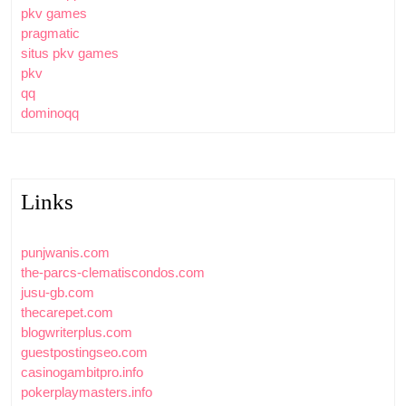
pkv games
pragmatic
situs pkv games
pkv
qq
dominoqq
Links
punjwanis.com
the-parcs-clematiscondos.com
jusu-gb.com
thecarepet.com
blogwriterplus.com
guestpostingseo.com
casinogambitpro.info
pokerplaymasters.info