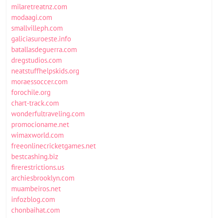
milaretreatnz.com
modaagi.com
smallvilleph.com
galiciasuroeste.info
batallasdeguerra.com
dregstudios.com
neatstuffhelpskids.org
moraessoccer.com
forochile.org
chart-track.com
wonderfultraveling.com
promocioname.net
wimaxworld.com
freeonlinecricketgames.net
bestcashing.biz
firerestrictions.us
archiesbrooklyn.com
muambeiros.net
infozblog.com
chonbaihat.com