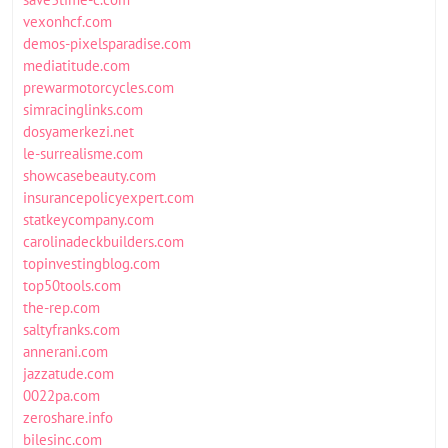
vexonhcf.com
demos-pixelsparadise.com
mediatitude.com
prewarmotorcycles.com
simracinglinks.com
dosyamerkezi.net
le-surrealisme.com
showcasebeauty.com
insurancepolicyexpert.com
statkeycompany.com
carolinadeckbuilders.com
topinvestingblog.com
top50tools.com
the-rep.com
saltyfranks.com
annerani.com
jazzatude.com
0022pa.com
zeroshare.info
bilesinc.com