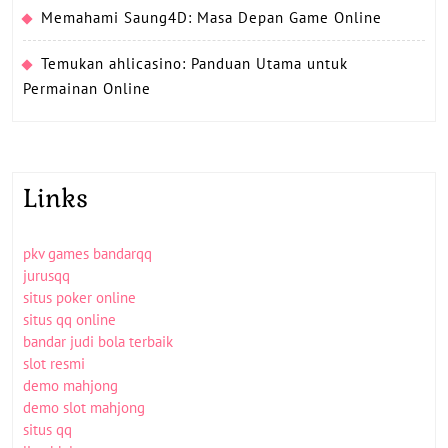
Memahami Saung4D: Masa Depan Game Online
Temukan ahlicasino: Panduan Utama untuk
Permainan Online
Links
pkv games bandarqq
jurusqq
situs poker online
situs qq online
bandar judi bola terbaik
slot resmi
demo mahjong
demo slot mahjong
situs qq