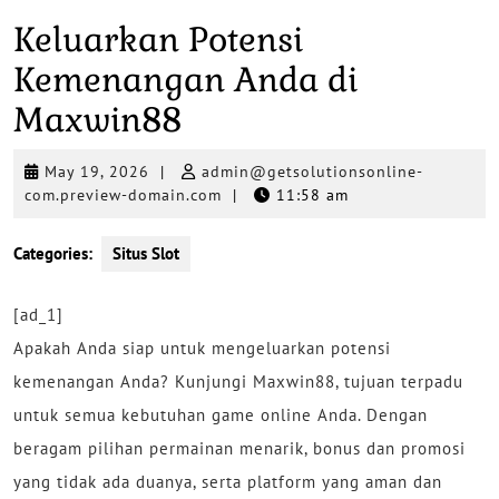
Keluarkan Potensi
Kemenangan Anda di
Maxwin88
May
May 19, 2026
|
admin@getsolutionsonline-
19,
admin@getsolutionsonline-
com.preview-domain.com
|
11:58 am
2026
com.preview-
domain.com
Categories:
Situs Slot
[ad_1]
Apakah Anda siap untuk mengeluarkan potensi
kemenangan Anda? Kunjungi Maxwin88, tujuan terpadu
untuk semua kebutuhan game online Anda. Dengan
beragam pilihan permainan menarik, bonus dan promosi
yang tidak ada duanya, serta platform yang aman dan