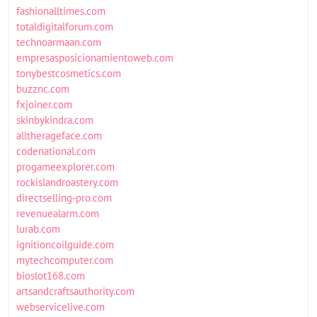
fashionalltimes.com
totaldigitalforum.com
technoarmaan.com
empresasposicionamientoweb.com
tonybestcosmetics.com
buzznc.com
fxjoiner.com
skinbykindra.com
alltherageface.com
codenational.com
progameexplorer.com
rockislandroastery.com
directselling-pro.com
revenuealarm.com
lurab.com
ignitioncoilguide.com
mytechcomputer.com
bioslot168.com
artsandcraftsauthority.com
webservicelive.com