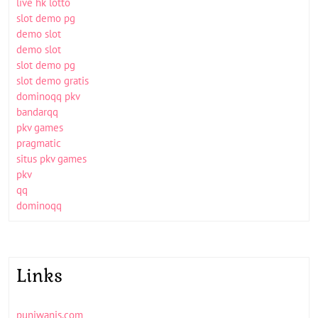
live hk lotto
slot demo pg
demo slot
demo slot
slot demo pg
slot demo gratis
dominoqq pkv
bandarqq
pkv games
pragmatic
situs pkv games
pkv
qq
dominoqq
Links
punjwanis.com