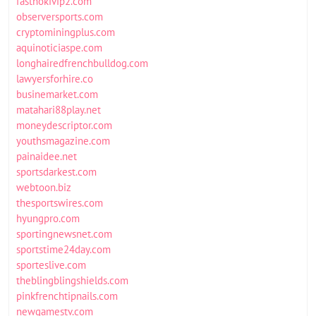
fasthokivip2.com
observersports.com
cryptominingplus.com
aquinoticiaspe.com
longhairedfrenchbulldog.com
lawyersforhire.co
businemarket.com
matahari88play.net
moneydescriptor.com
youthsmagazine.com
painaidee.net
sportsdarkest.com
webtoon.biz
thesportswires.com
hyungpro.com
sportingnewsnet.com
sportstime24day.com
sporteslive.com
theblingblingshields.com
pinkfrenchtipnails.com
newgamestv.com