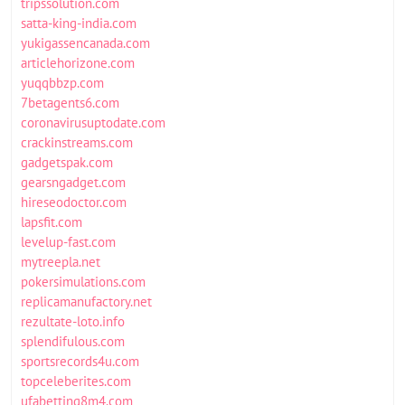
tripssolution.com
satta-king-india.com
yukigassencanada.com
articlehorizone.com
yuqqbbzp.com
7betagents6.com
coronavirusuptodate.com
crackinstreams.com
gadgetspak.com
gearsngadget.com
hireseodoctor.com
lapsfit.com
levelup-fast.com
mytreepla.net
pokersimulations.com
replicamanufactory.net
rezultate-loto.info
splendifulous.com
sportsrecords4u.com
topceleberites.com
ufabetting8m4.com