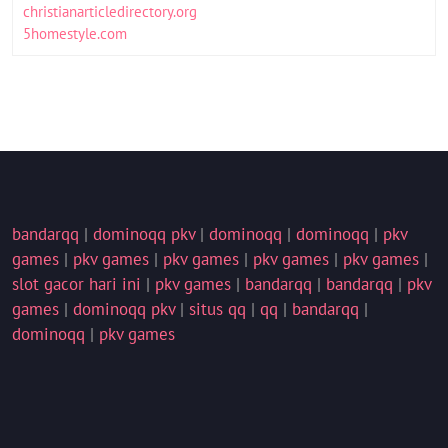
christianarticledirectory.org
5homestyle.com
bandarqq
|
dominoqq pkv
|
dominoqq
|
dominoqq
|
pkv
games
|
pkv games
|
pkv games
|
pkv games
|
pkv games
|
slot gacor hari ini
|
pkv games
|
bandarqq
|
bandarqq
|
pkv
games
|
dominoqq pkv
|
situs qq
|
qq
|
bandarqq
|
dominoqq
|
pkv games