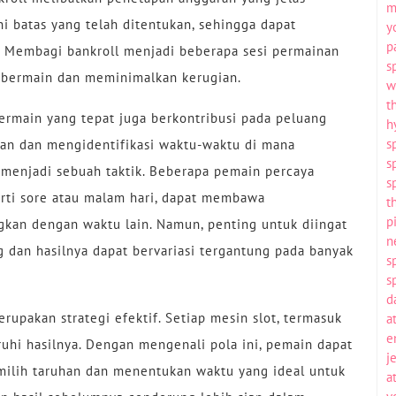
m
i batas yang telah ditentukan, sehingga dapat
y
p
. Membagi bankroll menjadi beberapa sesi permainan
s
bermain dan meminimalkan kerugian.
w
t
ermain yang tepat juga berkontribusi pada peluang
h
s
n dan mengidentifikasi waktu-waktu di mana
s
menjadi sebuah taktik. Beberapa pemain percaya
s
rti sore atau malam hari, dapat membawa
t
p
gkan dengan waktu lain. Namun, penting untuk diingat
n
 dan hasilnya dapat bervariasi tergantung pada banyak
s
s
d
upakan strategi efektif. Setiap mesin slot, termasuk
a
e
uhi hasilnya. Dengan mengenali pola ini, pemain dapat
j
milih taruhan dan menentukan waktu yang ideal untuk
a