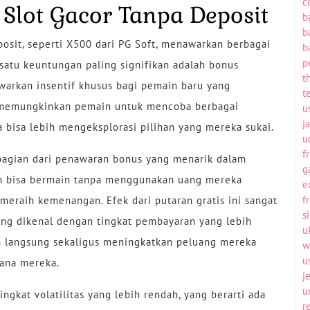
c
Slot Gacor Tanpa Deposit
b
b
osit, seperti X500 dari PG Soft, menawarkan berbagai
b
p
satu keuntungan paling signifikan adalah bonus
t
warkan insentif khusus bagi pemain baru yang
t
 memungkinkan pemain untuk mencoba berbagai
u
j
ga bisa lebih mengeksplorasi pilihan yang mereka sukai.
u
f
i bagian dari penawaran bonus yang menarik dalam
g
ain bisa bermain tanpa menggunakan uang mereka
e
f
meraih kemenangan. Efek dari putaran gratis ini sangat
s
ng dikenal dengan tingkat pembayaran yang lebih
u
 langsung sekaligus meningkatkan peluang mereka
w
u
ana mereka.
j
u
ngkat volatilitas yang lebih rendah, yang berarti ada
r