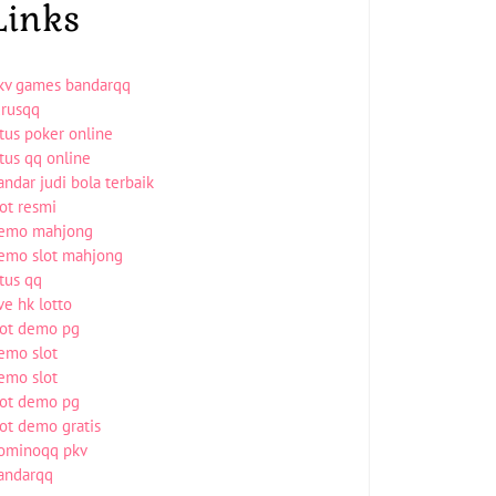
Links
kv games bandarqq
urusqq
itus poker online
itus qq online
andar judi bola terbaik
lot resmi
emo mahjong
emo slot mahjong
itus qq
ive hk lotto
lot demo pg
emo slot
emo slot
lot demo pg
lot demo gratis
ominoqq pkv
andarqq