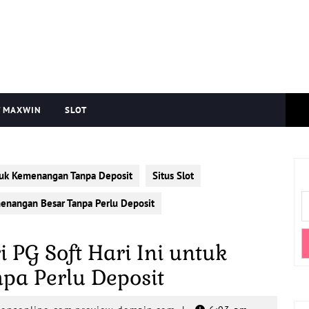
T MAXWIN
SLOT
ntuk Kemenangan Tanpa Deposit
Situs Slot
menangan Besar Tanpa Perlu Deposit
 PG Soft Hari Ini untuk
a Perlu Deposit