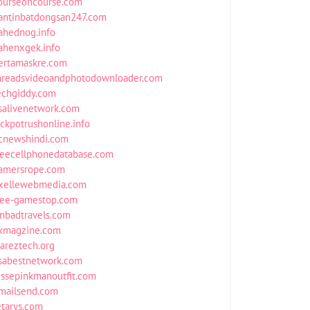
ourseoncourse.com
antinbatdongsan247.com
ahednog.info
ahenxgek.info
ertamaskre.com
hreadsvideoandphotodownloader.com
echgiddy.com
salivenetwork.com
ackpotrushonline.info
cnewshindi.com
reecellphonedatabase.com
amersrope.com
xellewebmedia.com
ree-gamestop.com
inbadtravels.com
kmagzine.com
areztech.org
sabestnetwork.com
essepinkmanoutfit.com
mailsend.com
etarys.com