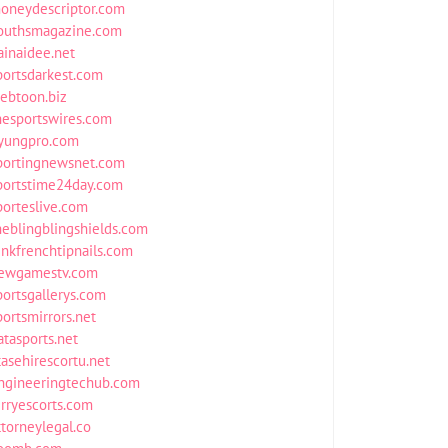
oneydescriptor.com
outhsmagazine.com
ainaidee.net
portsdarkest.com
ebtoon.biz
hesportswires.com
yungpro.com
portingnewsnet.com
portstime24day.com
porteslive.com
heblingblingshields.com
inkfrenchtipnails.com
ewgamestv.com
portsgallerys.com
portsmirrors.net
atasports.net
tasehirescortu.net
ngineeringtechub.com
erryescorts.com
ttorneylegal.co