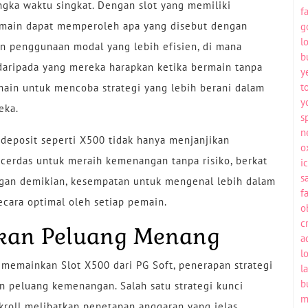
gka waktu singkat. Dengan slot yang memiliki
f
emain dapat memperoleh apa yang disebut dengan
g
l
an penggunaan modal yang lebih efisien, di mana
b
daripada yang mereka harapkan ketika bermain tanpa
y
t
ain untuk mencoba strategi yang lebih berani dalam
y
eka.
s
n
 deposit seperti X500 tidak hanya menjanjikan
o
 cerdas untuk meraih kemenangan tanpa risiko, berkat
i
s
ngan demikian, kesempatan untuk mengenal lebih dalam
f
ecara optimal oleh setiap pemain.
o
c
lkan Peluang Menang
a
l
 memainkan Slot X500 dari PG Soft, penerapan strategi
l
b
n peluang kemenangan. Salah satu strategi kunci
m
kroll melibatkan penetapan anggaran yang jelas