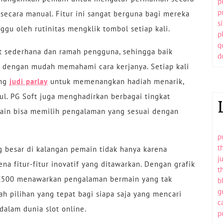
p
p
secara manual. Fitur ini sangat berguna bagi mereka
s
gu oleh rutinitas mengklik tombol setiap kali.
p
q
 sederhana dan ramah pengguna, sehingga baik
d
dengan mudah memahami cara kerjanya. Setiap kali
ang
judi parlay
untuk memenangkan hadiah menarik,
l. PG Soft juga menghadirkan berbagai tingkat
emain bisa memilih pengalaman yang sesuai dengan
p
t
g besar di kalangan pemain tidak hanya karena
j
a fitur-fitur inovatif yang ditawarkan. Dengan grafik
t
 X500 menawarkan pengalaman bermain yang tak
b
g
ah pilihan yang tepat bagi siapa saja yang mencari
c
alam dunia slot online.
p