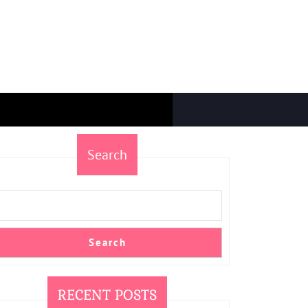
Search
Search
RECENT POSTS