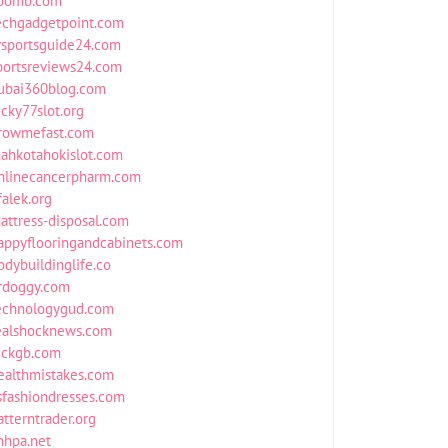
oomb.com
echgadgetpoint.com
vsportsguide24.com
portsreviews24.com
ubai360blog.com
ucky77slot.org
rowmefast.com
ahkotahokislot.com
nlinecancerpharm.com
falek.org
attress-disposal.com
appyflooringandcabinets.com
odybuildinglife.co
rdoggy.com
echnologygud.com
ealshocknews.com
ickgb.com
ealthmistakes.com
sfashiondresses.com
atterntrader.org
nhpa.net