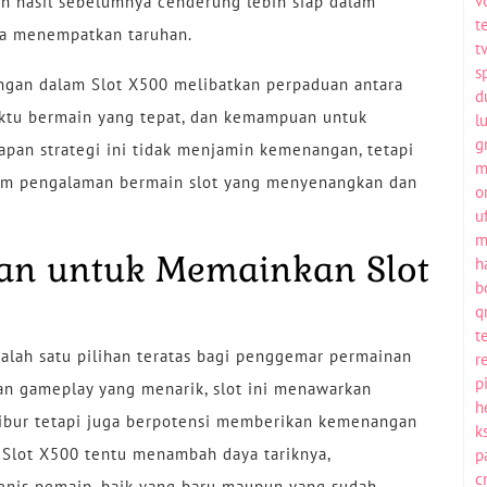
v
n hasil sebelumnya cenderung lebih siap dalam
t
ka menempatkan taruhan.
t
s
an dalam Slot X500 melibatkan perpaduan antara
d
aktu bermain yang tepat, dan kemampuan untuk
l
g
pan strategi ini tidak menjamin kemenangan, tetapi
m
am pengalaman bermain slot yang menyenangkan dan
o
u
m
an untuk Memainkan Slot
h
b
q
t
salah satu pilihan teratas bagi penggemar permainan
r
p
an gameplay yang menarik, slot ini menawarkan
h
ibur tetapi juga berpotensi memberikan kemenangan
k
am Slot X500 tentu menambah daya tariknya,
p
c
enis pemain, baik yang baru maupun yang sudah