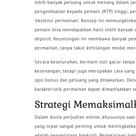
lebih banyak peluang untuk menang dalam jan
pengembalian kepada pemain (RTP) tinggi, p
‘ekstensi permainan’. Konsep ini memungkink
pemain bisa mendapatkan hasil lebih banyak 
deposit. Keuntungan ini membawa banyak pem
permainan, tanpa takut kehilangan modal mer
Secara keseluruhan, bermain slot gacor tanpa
kesenangan, tetapi juga merupakan cara yang
opsi bonus dan peluang yang ditawarkan. De
karakteristik permainan dapat dimanfaatkan s
Strategi Memaksima
Dalam dunia perjudian online, khususnya saat
yang tepat sangat penting untuk meningkatka
adalah pengelolaan bankroll. Pengelolaan ban