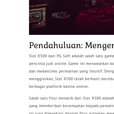
Pendahuluan: Mengena
Slot X500 dari PG Soft adalah salah satu gam
pencinta judi online. Game ini menawarkan k
dan mekanisme permainan yang intuitif. Den
menggiurkan, Slot X500 telah berhasil merebu
berbagai platform kasino online.
Salah satu fitur menarik dari Slot X500 adala
yang memberikan kesempatan kepada pemain 
ini juga dilengkapi dengan fitur autoplay, 