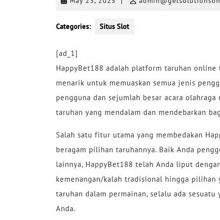
May
May 23, 2025
|
admin@getsolutionson
23,
2025
Categories:
Situs Slot
[ad_1]
HappyBet188 adalah platform taruhan online
menarik untuk memuaskan semua jenis pengg
pengguna dan sejumlah besar acara olahraga
taruhan yang mendalam dan mendebarkan bag
Salah satu fitur utama yang membedakan Happ
beragam pilihan taruhannya. Baik Anda pengge
lainnya, HappyBet188 telah Anda liput dengan 
kemenangan/kalah tradisional hingga pilihan 
taruhan dalam permainan, selalu ada sesuat
Anda.