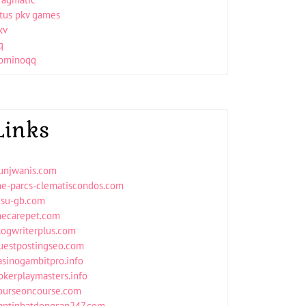
itus pkv games
kv
q
ominoqq
Links
unjwanis.com
he-parcs-clematiscondos.com
usu-gb.com
hecarepet.com
logwriterplus.com
uestpostingseo.com
asinogambitpro.info
okerplaymasters.info
ourseoncourse.com
antinbatdongsan247.com