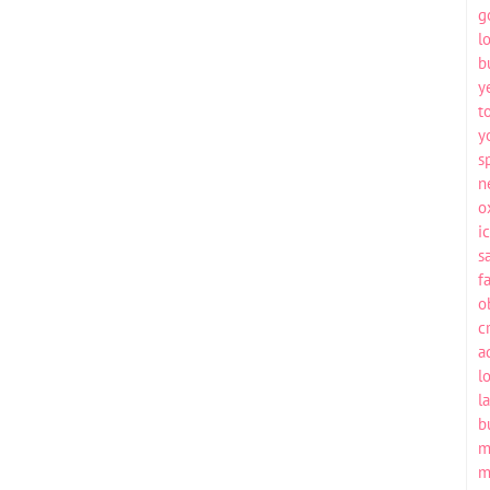
g
l
b
y
t
y
s
n
o
i
s
f
o
c
a
l
l
b
m
m