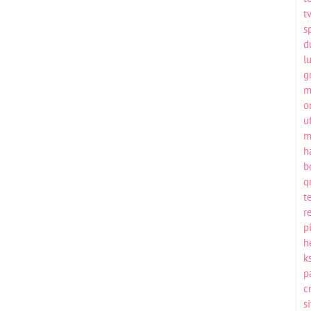
t
s
d
l
g
m
o
u
m
h
b
q
t
r
p
h
k
p
c
s