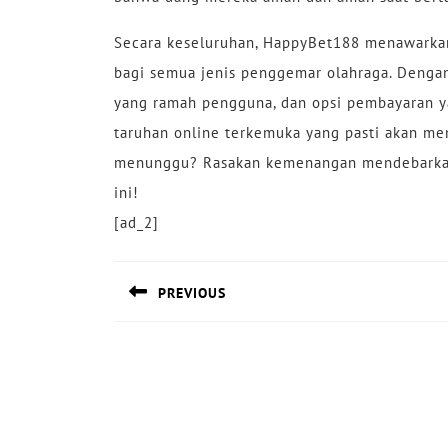
Secara keseluruhan, HappyBet188 menawarka
bagi semua jenis penggemar olahraga. Dengan
yang ramah pengguna, dan opsi pembayaran
taruhan online terkemuka yang pasti akan me
menunggu? Rasakan kemenangan mendebarkan
ini!
[ad_2]
Post
PREVIOUS
navigation
Previous
post: