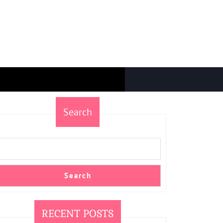
Search
Search
RECENT POSTS