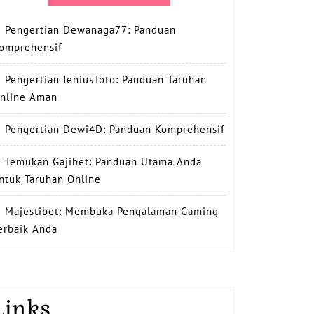
Pengertian Dewanaga77: Panduan
omprehensif
Pengertian JeniusToto: Panduan Taruhan
nline Aman
Pengertian Dewi4D: Panduan Komprehensif
Temukan Gajibet: Panduan Utama Anda
ntuk Taruhan Online
Majestibet: Membuka Pengalaman Gaming
erbaik Anda
Links