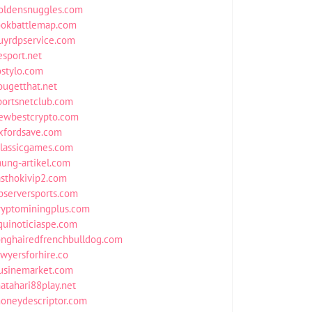
oldensnuggles.com
ookbattlemap.com
uyrdpservice.com
esport.net
ostylo.com
ougetthat.net
portsnetclub.com
ewbestcrypto.com
xfordsave.com
classicgames.com
aung-artikel.com
asthokivip2.com
bserversports.com
ryptominingplus.com
quinoticiaspe.com
onghairedfrenchbulldog.com
awyersforhire.co
usinemarket.com
atahari88play.net
oneydescriptor.com