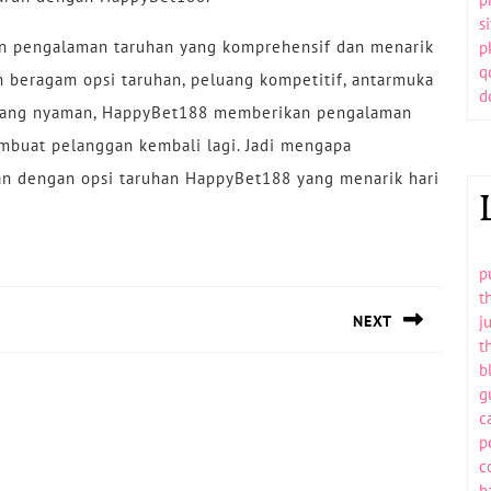
s
n pengalaman taruhan yang komprehensif dan menarik
p
q
 beragam opsi taruhan, peluang kompetitif, antarmuka
d
 yang nyaman, HappyBet188 memberikan pengalaman
mbuat pelanggan kembali lagi. Jadi mengapa
 dengan opsi taruhan HappyBet188 yang menarik hari
p
t
j
NEXT
t
Next
b
g
post:
c
p
c
b