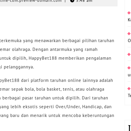
admin@getsolutionsonline-
line-com.preview-domain.com
|
5:48 am
com.preview-
domain.com
K
 terkemuka yang menawarkan berbagai pilihan taruhan
O
emar olahraga. Dengan antarmuka yang ramah
 untuk dipilih, HappyBet188 memberikan pengalaman
i pelanggannya.
u
yBet188 dari platform taruhan online lainnya adalah
mar sepak bola, bola basket, tenis, atau olahraga
T
berbagai pasar taruhan untuk dipilih. Dari taruhan
yang lebih eksotis seperti Over/Under, Handicap, dan
u yang baru dan menarik untuk mencoba keberuntungan