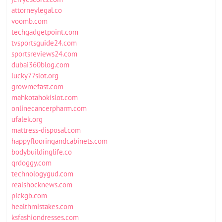
attorneylegal.co
voomb.com
techgadgetpoint.com
tvsportsguide24.com
sportsreviews24.com
dubai360blog.com
lucky77slot.org
growmefast.com
mahkotahokislot.com
onlinecancerpharm.com
ufalek.org
mattress-disposal.com
happyflooringandcabinets.com
bodybuildinglife.co
qrdoggy.com
technologygud.com
realshocknews.com
pickgb.com
healthmistakes.com
ksfashiondresses.com