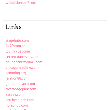
wildufabetum7.com
Links
stagehubs.com
1x2forum.net
login99bet.com
secretcourtesans.com
onlinebahisforum1.com
chicagoheadline.com
camming.org
rajalion88.com
goupuntacana.com
riversedgepark.com
zaseez.com
catchycrunch.com
nofaphub.com