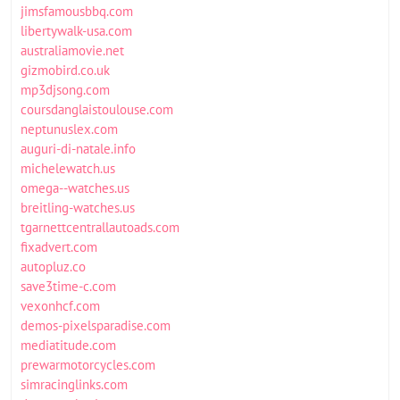
jimsfamousbbq.com
libertywalk-usa.com
australiamovie.net
gizmobird.co.uk
mp3djsong.com
coursdanglaistoulouse.com
neptunuslex.com
auguri-di-natale.info
michelewatch.us
omega--watches.us
breitling-watches.us
tgarnettcentrallautoads.com
fixadvert.com
autopluz.co
save3time-c.com
vexonhcf.com
demos-pixelsparadise.com
mediatitude.com
prewarmotorcycles.com
simracinglinks.com