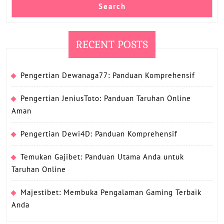
Search
RECENT POSTS
Pengertian Dewanaga77: Panduan Komprehensif
Pengertian JeniusToto: Panduan Taruhan Online
Aman
Pengertian Dewi4D: Panduan Komprehensif
Temukan Gajibet: Panduan Utama Anda untuk
Taruhan Online
Majestibet: Membuka Pengalaman Gaming Terbaik
Anda