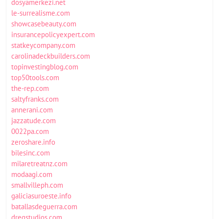
dosyamerkezi.net
le-surrealisme.com
showcasebeauty.com
insurancepolicyexpert.com
statkeycompany.com
carolinadeckbuilders.com
topinvestingblog.com
top50tools.com
the-rep.com
saltyfranks.com
annerani.com
jazzatude.com
0022pa.com
zeroshare.info
bilesinc.com
milaretreatnz.com
modaagi.com
smallvilleph.com
galiciasuroeste.info
batallasdeguerra.com
dregstudios.com