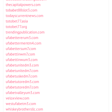
thecapitalpowers.com
tobabet88slot3.com
todayscurrentnews.com
totobet77.asia
totobet77.org
trendingpublication.com
ufabettererum3.com
ufabettermentm4.com
ufabettersum7.com
ufabettinwm7.com
ufabettinwum3.com
ufabetunitedm3.com
ufabetunitedm7.com
ufabetuskedm7.com
ufabetutoredm3.com
ufabetutoredm7.com
ufabetvalleyum3.com
veloxview.com
westufabetm3.com
whiskeybrothersllc.com