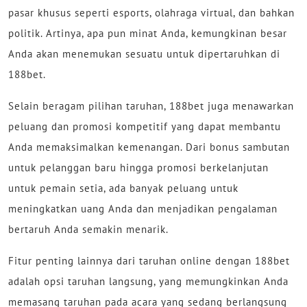
pasar khusus seperti esports, olahraga virtual, dan bahkan
politik. Artinya, apa pun minat Anda, kemungkinan besar
Anda akan menemukan sesuatu untuk dipertaruhkan di
188bet.
Selain beragam pilihan taruhan, 188bet juga menawarkan
peluang dan promosi kompetitif yang dapat membantu
Anda memaksimalkan kemenangan. Dari bonus sambutan
untuk pelanggan baru hingga promosi berkelanjutan
untuk pemain setia, ada banyak peluang untuk
meningkatkan uang Anda dan menjadikan pengalaman
bertaruh Anda semakin menarik.
Fitur penting lainnya dari taruhan online dengan 188bet
adalah opsi taruhan langsung, yang memungkinkan Anda
memasang taruhan pada acara yang sedang berlangsung