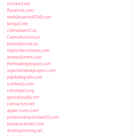
ericreed.net
fluxetine.com
mobilecasino8760.com
betqq3.net
casinoloans5.us
CasinoAuction.us
kipooglecouk.us
mykitchennhome.com
aumoulinvert.com
thefoodiepassport.com
superwindowproject.com
papibakigrafo.com
icanhazjs.com
canimpact.org
goviralstudy.com
cartourism.net
apple-cores.com
pulserasdeactividad10.com
barbaracarlotti.com
desktopmining.net