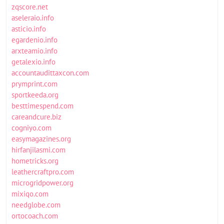
zqscore.net
aseleraio.info
asticio.info
egardenio.info
arxteamio.info
getalexio.info
accountaudittaxcon.com
prymprint.com
sportkeeda.org
besttimespend.com
careandcure.biz
cogniyo.com
easymagazines.org
hirfanjilasmi.com
hometricks.org
leathercraftpro.com
microgridpower.org
mixiqo.com
needglobe.com
ortocoach.com