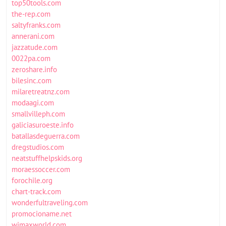
top50tools.com
the-rep.com
saltyfranks.com
annerani.com
jazzatude.com
0022pa.com
zeroshare.info
bilesinc.com
milaretreatnz.com
modaagi.com
smallvilleph.com
galiciasuroeste.info
batallasdeguerra.com
dregstudios.com
neatstuffhelpskids.org
moraessoccer.com
forochile.org
chart-track.com
wonderfultraveling.com
promocioname.net
wimaxworld.com