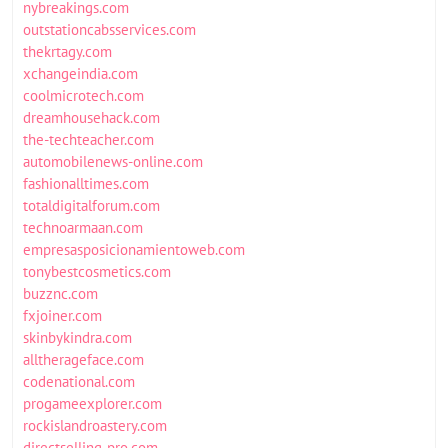
nybreakings.com
outstationcabsservices.com
thekrtagy.com
xchangeindia.com
coolmicrotech.com
dreamhousehack.com
the-techteacher.com
automobilenews-online.com
fashionalltimes.com
totaldigitalforum.com
technoarmaan.com
empresasposicionamientoweb.com
tonybestcosmetics.com
buzznc.com
fxjoiner.com
skinbykindra.com
alltherageface.com
codenational.com
progameexplorer.com
rockislandroastery.com
directselling-pro.com