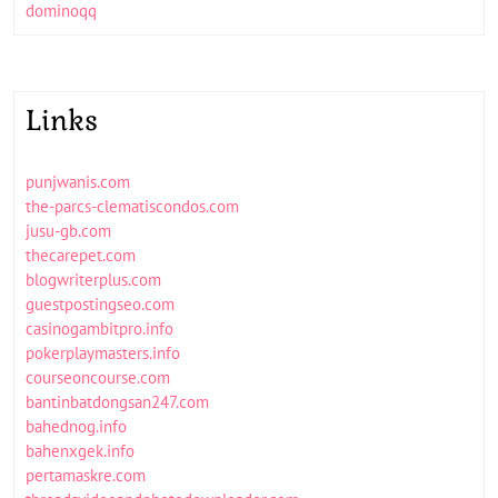
dominoqq
Links
punjwanis.com
the-parcs-clematiscondos.com
jusu-gb.com
thecarepet.com
blogwriterplus.com
guestpostingseo.com
casinogambitpro.info
pokerplaymasters.info
courseoncourse.com
bantinbatdongsan247.com
bahednog.info
bahenxgek.info
pertamaskre.com