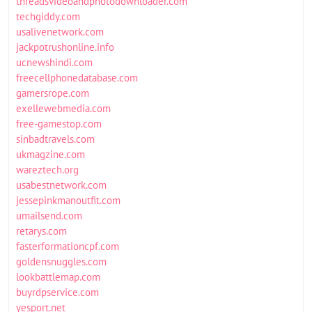
threadsvideoandphotodownloader.com
techgiddy.com
usalivenetwork.com
jackpotrushonline.info
ucnewshindi.com
freecellphonedatabase.com
gamersrope.com
exellewebmedia.com
free-gamestop.com
sinbadtravels.com
ukmagzine.com
wareztech.org
usabestnetwork.com
jessepinkmanoutfit.com
umailsend.com
retarys.com
fasterformationcpf.com
goldensnuggles.com
lookbattlemap.com
buyrdpservice.com
yesport.net