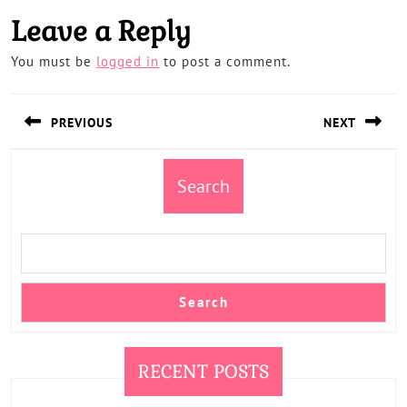
Leave a Reply
You must be
logged in
to post a comment.
Post
PREVIOUS
NEXT
navigation
Previous
Next
post:
Search
post:
Search
RECENT POSTS