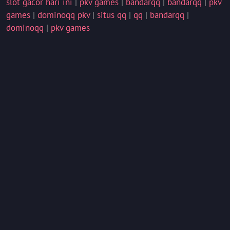
slot gacor hari ini
|
pkv games
|
bandarqq
|
bandarqq
|
pkv
games
|
dominoqq pkv
|
situs qq
|
qq
|
bandarqq
|
dominoqq
|
pkv games