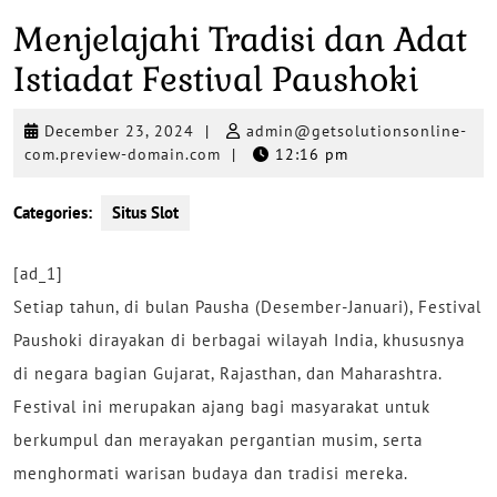
Menjelajahi Tradisi dan Adat
Istiadat Festival Paushoki
December
December 23, 2024
|
admin@getsolutionsonline-
23,
admin@getsolutionsonline-
com.preview-domain.com
|
12:16 pm
2024
com.preview-
domain.com
Categories:
Situs Slot
[ad_1]
Setiap tahun, di bulan Pausha (Desember-Januari), Festival
Paushoki dirayakan di berbagai wilayah India, khususnya
di negara bagian Gujarat, Rajasthan, dan Maharashtra.
Festival ini merupakan ajang bagi masyarakat untuk
berkumpul dan merayakan pergantian musim, serta
menghormati warisan budaya dan tradisi mereka.