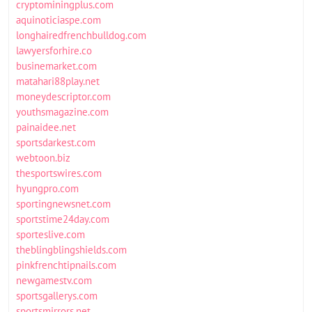
cryptominingplus.com
aquinoticiaspe.com
longhairedfrenchbulldog.com
lawyersforhire.co
businemarket.com
matahari88play.net
moneydescriptor.com
youthsmagazine.com
painaidee.net
sportsdarkest.com
webtoon.biz
thesportswires.com
hyungpro.com
sportingnewsnet.com
sportstime24day.com
sporteslive.com
theblingblingshields.com
pinkfrenchtipnails.com
newgamestv.com
sportsgallerys.com
sportsmirrors.net