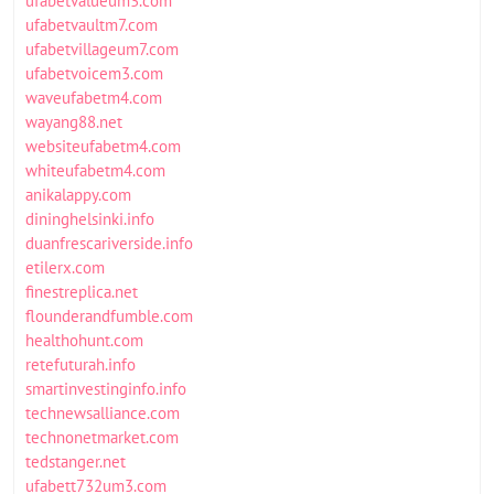
ufabetvalueum3.com
ufabetvaultm7.com
ufabetvillageum7.com
ufabetvoicem3.com
waveufabetm4.com
wayang88.net
websiteufabetm4.com
whiteufabetm4.com
anikalappy.com
dininghelsinki.info
duanfrescariverside.info
etilerx.com
finestreplica.net
flounderandfumble.com
healthohunt.com
retefuturah.info
smartinvestinginfo.info
technewsalliance.com
technonetmarket.com
tedstanger.net
ufabett732um3.com