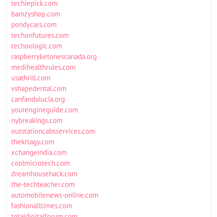
techiepick.com
bamzyshop.com
pondycars.com
techonfutures.com
techoologic.com
raspberryketonescanada.org
medihealthrules.com
usathrill.com
vshapedental.com
canfandalucia.org
yourengineguide.com
nybreakings.com
outstationcabsservices.com
thekrtagy.com
xchangeindia.com
coolmicrotech.com
dreamhousehack.com
the-techteacher.com
automobilenews-online.com
fashionalltimes.com
totaldigitalforum.com