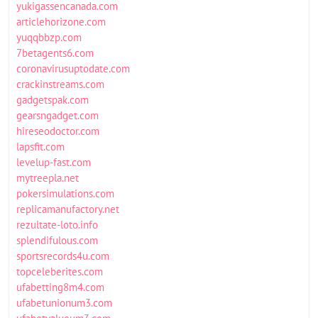
yukigassencanada.com
articlehorizone.com
yuqqbbzp.com
7betagents6.com
coronavirusuptodate.com
crackinstreams.com
gadgetspak.com
gearsngadget.com
hireseodoctor.com
lapsfit.com
levelup-fast.com
mytreepla.net
pokersimulations.com
replicamanufactory.net
rezultate-loto.info
splendifulous.com
sportsrecords4u.com
topceleberites.com
ufabetting8m4.com
ufabetunionum3.com