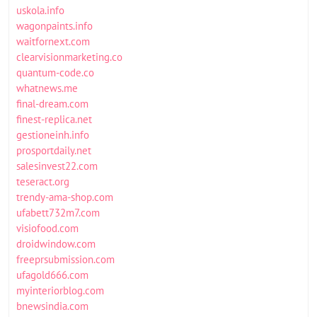
uskola.info
wagonpaints.info
waitfornext.com
clearvisionmarketing.co
quantum-code.co
whatnews.me
final-dream.com
finest-replica.net
gestioneinh.info
prosportdaily.net
salesinvest22.com
teseract.org
trendy-ama-shop.com
ufabett732m7.com
visiofood.com
droidwindow.com
freeprsubmission.com
ufagold666.com
myinteriorblog.com
bnewsindia.com