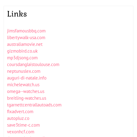
Links
jimsfamousbbq.com
libertywalk-usa.com
australiamovie.net
gizmobird.co.uk
mp3djsong.com
coursdanglaistoulouse.com
neptunuslex.com
auguri-di-natale.info
michelewatch.us
omega--watches.us
breitling-watches.us
tgarnettcentrallautoads.com
fixadvert.com
autopluz.co
save3time-c.com
vexonhcf.com