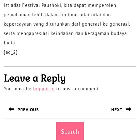
istiadat Festival Paushoki, kita dapat memperoleh
pemahaman lebih dalam tentang nilai-nilai dan
kepercayaan yang diturunkan dari generasi ke generasi,
serta mengapresiasi keindahan dan keragaman budaya
India.
[ad_2]
Leave a Reply
You must be
logged in
to post a comment.
Post
PREVIOUS
NEXT
navigation
Previous
Next
post:
Search
post: