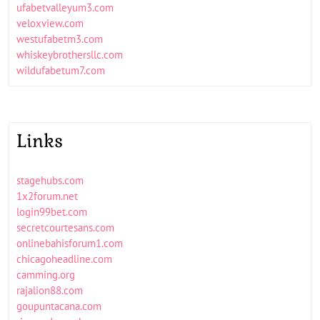
ufabetvalleyum3.com
veloxview.com
westufabetm3.com
whiskeybrothersllc.com
wildufabetum7.com
Links
stagehubs.com
1x2forum.net
login99bet.com
secretcourtesans.com
onlinebahisforum1.com
chicagoheadline.com
camming.org
rajalion88.com
goupuntacana.com