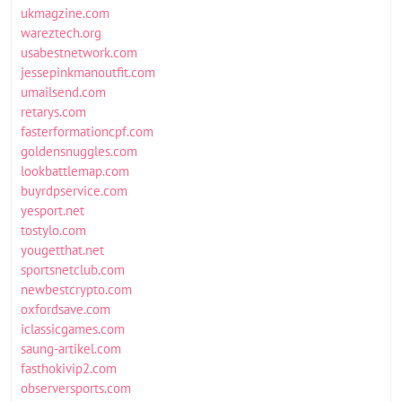
ukmagzine.com
wareztech.org
usabestnetwork.com
jessepinkmanoutfit.com
umailsend.com
retarys.com
fasterformationcpf.com
goldensnuggles.com
lookbattlemap.com
buyrdpservice.com
yesport.net
tostylo.com
yougetthat.net
sportsnetclub.com
newbestcrypto.com
oxfordsave.com
iclassicgames.com
saung-artikel.com
fasthokivip2.com
observersports.com