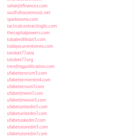
sohanjitfinances.com
soulfulhousemusic.net
sparklooms.com
tacticalcontractingllc.com
thecapitalpowers.com
tobabet88slot3.com
todayscurrentnews.com
totobet77.asia
totobet77.org
trendingpublication.com
ufabettererum3.com
ufabettermentm4.com
ufabettersum7.com
ufabettinwm7.com
ufabettinwum3.com
ufabetunitedm3.com
ufabetunitedm7.com
ufabetuskedm7.com
ufabetutoredm3.com
ufabetutoredm7.com