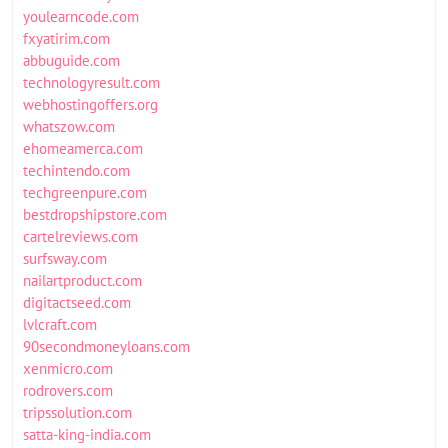
youlearncode.com
fxyatirim.com
abbuguide.com
technologyresult.com
webhostingoffers.org
whatszow.com
ehomeamerca.com
techintendo.com
techgreenpure.com
bestdropshipstore.com
cartelreviews.com
surfsway.com
nailartproduct.com
digitactseed.com
lvlcraft.com
90secondmoneyloans.com
xenmicro.com
rodrovers.com
tripssolution.com
satta-king-india.com