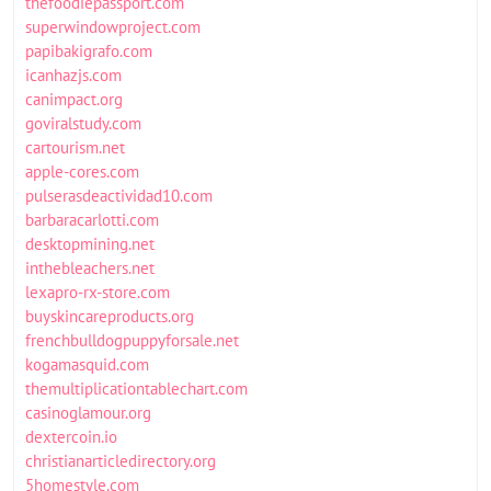
thefoodiepassport.com
superwindowproject.com
papibakigrafo.com
icanhazjs.com
canimpact.org
goviralstudy.com
cartourism.net
apple-cores.com
pulserasdeactividad10.com
barbaracarlotti.com
desktopmining.net
inthebleachers.net
lexapro-rx-store.com
buyskincareproducts.org
frenchbulldogpuppyforsale.net
kogamasquid.com
themultiplicationtablechart.com
casinoglamour.org
dextercoin.io
christianarticledirectory.org
5homestyle.com