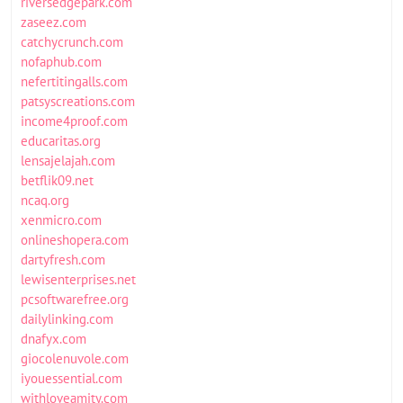
riversedgepark.com
zaseez.com
catchycrunch.com
nofaphub.com
nefertitingalls.com
patsyscreations.com
income4proof.com
educaritas.org
lensajelajah.com
betflik09.net
ncaq.org
xenmicro.com
onlineshopera.com
dartyfresh.com
lewisenterprises.net
pcsoftwarefree.org
dailylinking.com
dnafyx.com
giocolenuvole.com
iyouessential.com
withloveamity.com