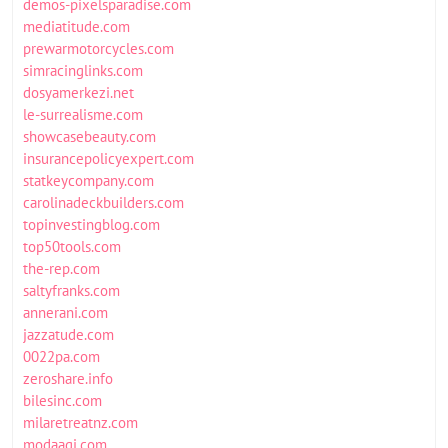
demos-pixelsparadise.com
mediatitude.com
prewarmotorcycles.com
simracinglinks.com
dosyamerkezi.net
le-surrealisme.com
showcasebeauty.com
insurancepolicyexpert.com
statkeycompany.com
carolinadeckbuilders.com
topinvestingblog.com
top50tools.com
the-rep.com
saltyfranks.com
annerani.com
jazzatude.com
0022pa.com
zeroshare.info
bilesinc.com
milaretreatnz.com
modaagi.com