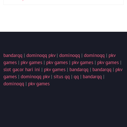
bandarqq
|
dominoqq pkv
|
dominoqq
|
dominoqq
|
pkv
games
|
pkv games
|
pkv games
|
pkv games
|
pkv games
|
slot gacor hari ini
|
pkv games
|
bandarqq
|
bandarqq
|
pkv
games
|
dominoqq pkv
|
situs qq
|
qq
|
bandarqq
|
dominoqq
|
pkv games