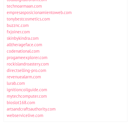
technoarmaan.com
empresasposicionamientoweb.com
tonybestcosmetics.com
buzznc.com
fxjoiner.com
skinbykindra.com
alltherageface.com
codenational.com
progameexplorer.com
rockislandroastery.com
directselling-pro.com
revenuealarm.com
lurab.com
ignitioncoilguide.com
mytechcomputer.com
bioslot168.com
artsandcraftsauthority.com
webservicelive.com