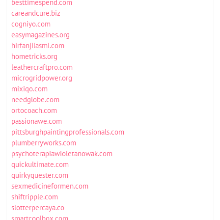
besttimespend.com
careandcure.biz
cogniyo.com
easymagazines.org
hirfanjilasmi.com
hometricks.org
leathercraftpro.com
microgridpower.org
mixiqo.com
needglobe.com
ortocoach.com
passionawe.com
pittsburghpaintingprofessionals.com
plumberryworks.com
psychoterapiawioletanowak.com
quickultimate.com
quirkyquester.com
sexmedicineformen.com
shiftripple.com
slotterpercaya.co
smartcoolbox.com