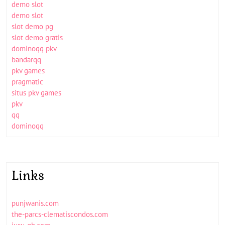
demo slot
demo slot
slot demo pg
slot demo gratis
dominoqq pkv
bandarqq
pkv games
pragmatic
situs pkv games
pkv
qq
dominoqq
Links
punjwanis.com
the-parcs-clematiscondos.com