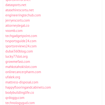
datasports.net
atasehirescortu.net
engineeringtechub.com
jerryescorts.com
attorneylegal.co
voomb.com
techgadgetpoint.com
tvsportsguide24.com
sportsreviews24.com
dubai360blog.com
lucky77slot.org
growmefast.com
mahkotahokislot.com
onlinecancerpharm.com
ufalek.org
mattress-disposal.com
happyflooringandcabinets.com
bodybuildinglife.co
qrdoggy.com
technologygud.com