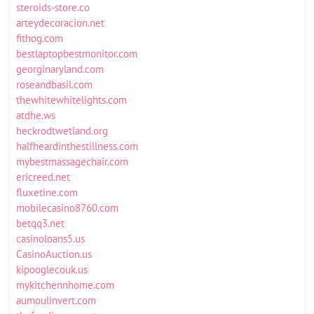
steroids-store.co
arteydecoracion.net
fithog.com
bestlaptopbestmonitor.com
georginaryland.com
roseandbasil.com
thewhitewhitelights.com
atdhe.ws
heckrodtwetland.org
halfheardinthestillness.com
mybestmassagechair.com
ericreed.net
fluxetine.com
mobilecasino8760.com
betqq3.net
casinoloans5.us
CasinoAuction.us
kipooglecouk.us
mykitchennhome.com
aumoulinvert.com