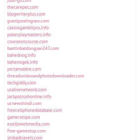
jusu-gb.com
thecarepet.com
blogwriterplus.com
guestpostingseo.com
casinogambitpro.info
pokerplaymasters.info
courseoncourse.com
bantinbatdongsan247.com
bahednog.info
bahenxgek.info
pertamaskre.com
threadsvideoandphotodownloader.com
techgiddy.com
usalivenetwork.com
jackpotrushonline.info
ucnewshindi.com
freecellphonedatabase.com
gamersrope.com
exellewebmedia.com
free-gamestop.com
sinbadtravels.com