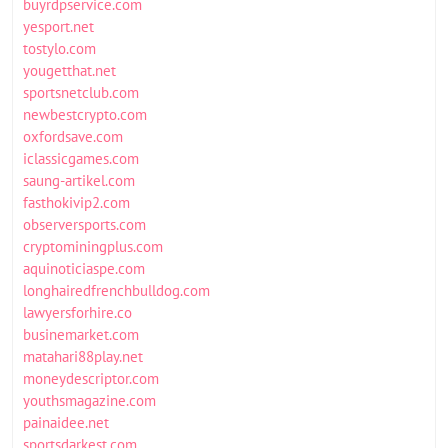
buyrdpservice.com
yesport.net
tostylo.com
yougetthat.net
sportsnetclub.com
newbestcrypto.com
oxfordsave.com
iclassicgames.com
saung-artikel.com
fasthokivip2.com
observersports.com
cryptominingplus.com
aquinoticiaspe.com
longhairedfrenchbulldog.com
lawyersforhire.co
businemarket.com
matahari88play.net
moneydescriptor.com
youthsmagazine.com
painaidee.net
sportsdarkest.com