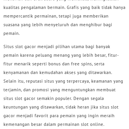
kualitas pengalaman bermain. Grafis yang baik tidak hanya
mempercantik permainan, tetapi juga memberikan
suasana yang lebih menyeluruh dan menghibur bagi
pemain.
Situs slot gacor menjadi pilihan utama bagi banyak
pemain karena peluang menang yang lebih besar, fitur-
fitur menarik seperti bonus dan free spins, serta
kenyamanan dan kemudahan akses yang ditawarkan.
Selain itu, reputasi situs yang terpercaya, keamanan yang
terjamin, dan promosi yang menguntungkan membuat
situs slot gacor semakin populer. Dengan segala
keuntungan yang ditawarkan, tidak heran jika situs slot
gacor menjadi favorit para pemain yang ingin meraih
kemenangan besar dalam permainan slot online.