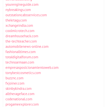
yourengineguide.com
nybreakings.com
outstationcabsservices.com
thekrtagy.com
xchangeindia.com
coolmicrotech.com
dreamhousehack.com
the-techteacher.com
automobilenews-online.com
fashionalltimes.com
totaldigitalforum.com
technoarmaan.com
empresasposicionamientoweb.com
tonybestcosmetics.com
buzznc.com
fxjoiner.com
skinbykindra.com
alltherageface.com
codenational.com
progameexplorer.com