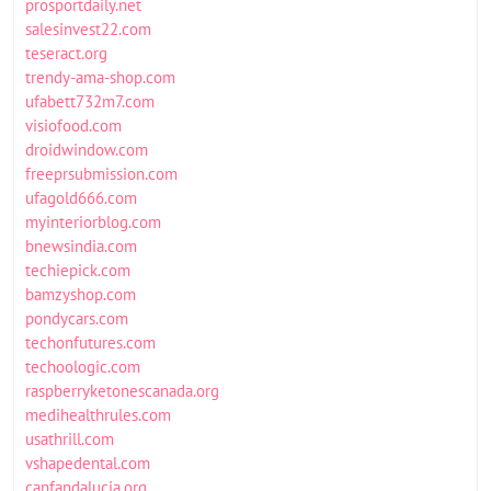
prosportdaily.net
salesinvest22.com
teseract.org
trendy-ama-shop.com
ufabett732m7.com
visiofood.com
droidwindow.com
freeprsubmission.com
ufagold666.com
myinteriorblog.com
bnewsindia.com
techiepick.com
bamzyshop.com
pondycars.com
techonfutures.com
techoologic.com
raspberryketonescanada.org
medihealthrules.com
usathrill.com
vshapedental.com
canfandalucia.org