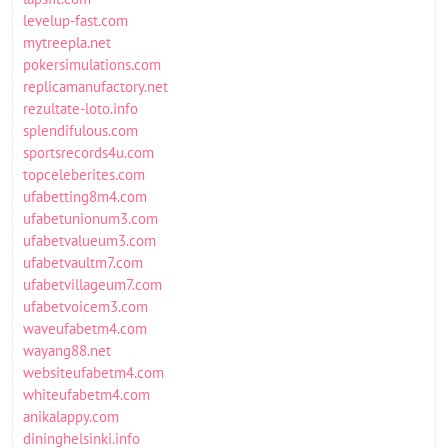
levelup-fast.com
mytreepla.net
pokersimulations.com
replicamanufactory.net
rezultate-loto.info
splendifulous.com
sportsrecords4u.com
topceleberites.com
ufabetting8m4.com
ufabetunionum3.com
ufabetvalueum3.com
ufabetvaultm7.com
ufabetvillageum7.com
ufabetvoicem3.com
waveufabetm4.com
wayang88.net
websiteufabetm4.com
whiteufabetm4.com
anikalappy.com
dininghelsinki.info