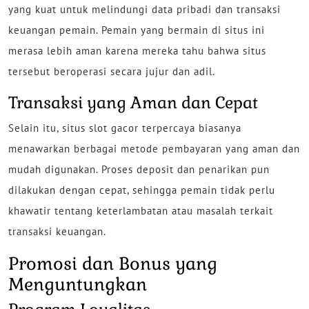
yang kuat untuk melindungi data pribadi dan transaksi
keuangan pemain. Pemain yang bermain di situs ini
merasa lebih aman karena mereka tahu bahwa situs
tersebut beroperasi secara jujur dan adil.
Transaksi yang Aman dan Cepat
Selain itu, situs slot gacor terpercaya biasanya
menawarkan berbagai metode pembayaran yang aman dan
mudah digunakan. Proses deposit dan penarikan pun
dilakukan dengan cepat, sehingga pemain tidak perlu
khawatir tentang keterlambatan atau masalah terkait
transaksi keuangan.
Promosi dan Bonus yang
Menguntungkan