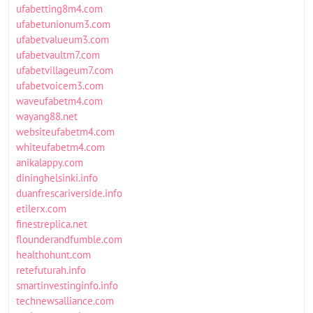
ufabetting8m4.com
ufabetunionum3.com
ufabetvalueum3.com
ufabetvaultm7.com
ufabetvillageum7.com
ufabetvoicem3.com
waveufabetm4.com
wayang88.net
websiteufabetm4.com
whiteufabetm4.com
anikalappy.com
dininghelsinki.info
duanfrescariverside.info
etilerx.com
finestreplica.net
flounderandfumble.com
healthohunt.com
retefuturah.info
smartinvestinginfo.info
technewsalliance.com