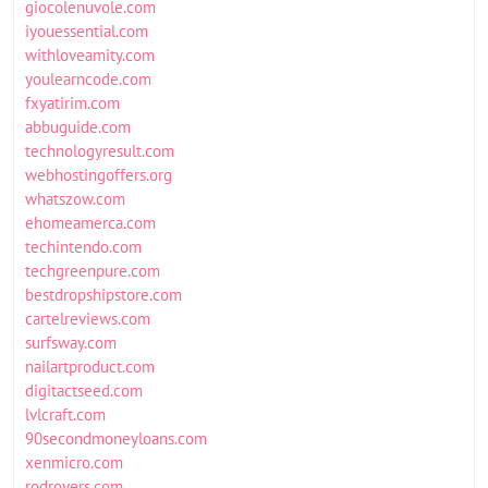
giocolenuvole.com
iyouessential.com
withloveamity.com
youlearncode.com
fxyatirim.com
abbuguide.com
technologyresult.com
webhostingoffers.org
whatszow.com
ehomeamerca.com
techintendo.com
techgreenpure.com
bestdropshipstore.com
cartelreviews.com
surfsway.com
nailartproduct.com
digitactseed.com
lvlcraft.com
90secondmoneyloans.com
xenmicro.com
rodrovers.com