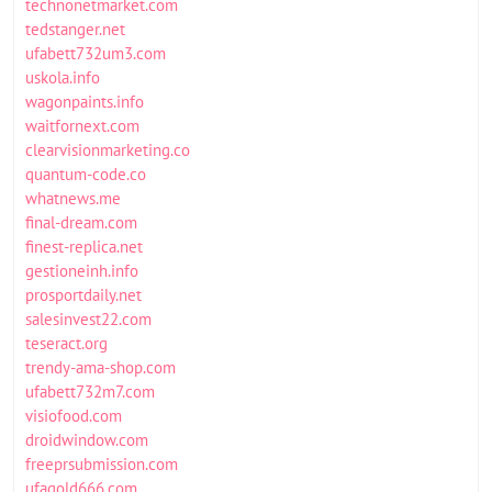
technonetmarket.com
tedstanger.net
ufabett732um3.com
uskola.info
wagonpaints.info
waitfornext.com
clearvisionmarketing.co
quantum-code.co
whatnews.me
final-dream.com
finest-replica.net
gestioneinh.info
prosportdaily.net
salesinvest22.com
teseract.org
trendy-ama-shop.com
ufabett732m7.com
visiofood.com
droidwindow.com
freeprsubmission.com
ufagold666.com