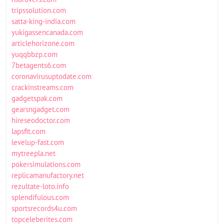
tripssolution.com
satta-king-india.com
yukigassencanada.com
articlehorizone.com
yuqqbbzp.com
7betagents6.com
coronavirusuptodate.com
crackinstreams.com
gadgetspak.com
gearsngadget.com
hireseodoctor.com
lapsfit.com
levelup-fast.com
mytreepla.net
pokersimulations.com
replicamanufactory.net
rezultate-loto.info
splendifulous.com
sportsrecords4u.com
topceleberites.com