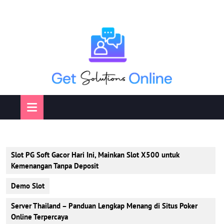
Skip
to
content
Open
Button
Slot PG Soft Gacor Hari Ini, Mainkan Slot X500 untuk
Kemenangan Tanpa Deposit
Demo Slot
Server Thailand – Panduan Lengkap Menang di Situs Poker
Online Terpercaya