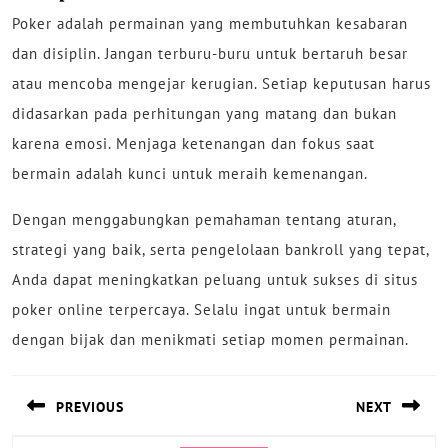
Poker adalah permainan yang membutuhkan kesabaran
dan disiplin. Jangan terburu-buru untuk bertaruh besar
atau mencoba mengejar kerugian. Setiap keputusan harus
didasarkan pada perhitungan yang matang dan bukan
karena emosi. Menjaga ketenangan dan fokus saat
bermain adalah kunci untuk meraih kemenangan.
Dengan menggabungkan pemahaman tentang aturan,
strategi yang baik, serta pengelolaan bankroll yang tepat,
Anda dapat meningkatkan peluang untuk sukses di situs
poker online terpercaya. Selalu ingat untuk bermain
dengan bijak dan menikmati setiap momen permainan.
Post
PREVIOUS
NEXT
navigation