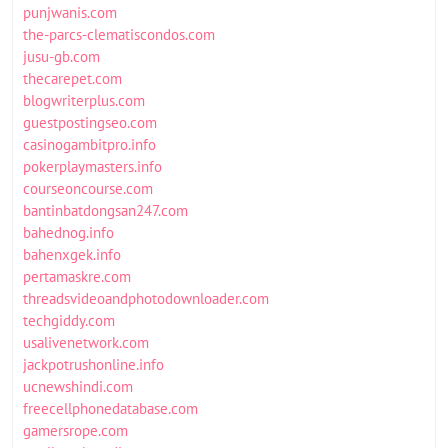
punjwanis.com
the-parcs-clematiscondos.com
jusu-gb.com
thecarepet.com
blogwriterplus.com
guestpostingseo.com
casinogambitpro.info
pokerplaymasters.info
courseoncourse.com
bantinbatdongsan247.com
bahednog.info
bahenxgek.info
pertamaskre.com
threadsvideoandphotodownloader.com
techgiddy.com
usalivenetwork.com
jackpotrushonline.info
ucnewshindi.com
freecellphonedatabase.com
gamersrope.com