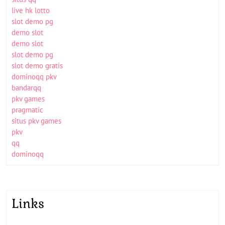
live hk lotto
slot demo pg
demo slot
demo slot
slot demo pg
slot demo gratis
dominoqq pkv
bandarqq
pkv games
pragmatic
situs pkv games
pkv
qq
dominoqq
Links