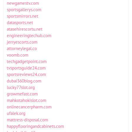
newgamestv.com
sportsgallerys.com
sportsmirrors.net
datasports.net
atasehirescortu.net
engineeringtechub.com
jerryescorts.com
attorneylegal.co
voomb.com
techgadgetpoint.com
tvsportsguide24.com
sportsreviews24.com
dubai360blog.com
lucky77slot.org
growmefast.com
mahkotahokislot.com
onlinecancerpharm.com
ufalek.org
mattress-disposal.com
happyflooringandcabinets.com