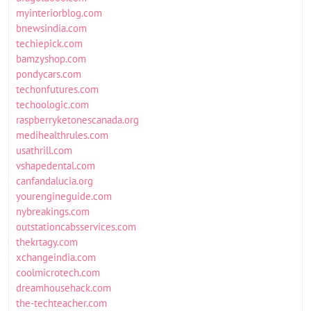
myinteriorblog.com
bnewsindia.com
techiepick.com
bamzyshop.com
pondycars.com
techonfutures.com
techoologic.com
raspberryketonescanada.org
medihealthrules.com
usathrill.com
vshapedental.com
canfandalucia.org
yourengineguide.com
nybreakings.com
outstationcabsservices.com
thekrtagy.com
xchangeindia.com
coolmicrotech.com
dreamhousehack.com
the-techteacher.com