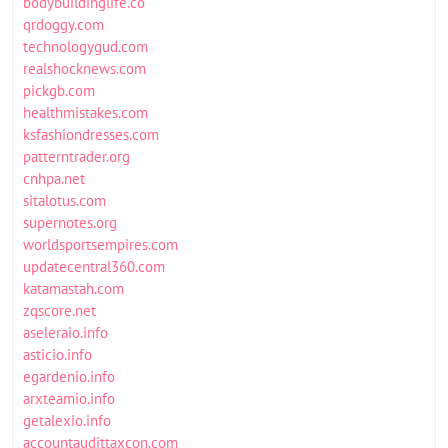
bodybuildinglife.co
qrdoggy.com
technologygud.com
realshocknews.com
pickgb.com
healthmistakes.com
ksfashiondresses.com
patterntrader.org
cnhpa.net
sitalotus.com
supernotes.org
worldsportsempires.com
updatecentral360.com
katamastah.com
zqscore.net
aseleraio.info
asticio.info
egardenio.info
arxteamio.info
getalexio.info
accountaudittaxcon.com