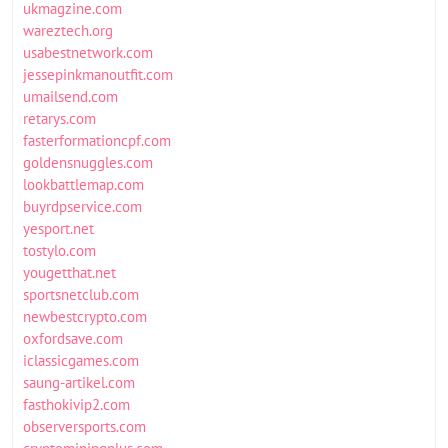
ukmagzine.com
wareztech.org
usabestnetwork.com
jessepinkmanoutfit.com
umailsend.com
retarys.com
fasterformationcpf.com
goldensnuggles.com
lookbattlemap.com
buyrdpservice.com
yesport.net
tostylo.com
yougetthat.net
sportsnetclub.com
newbestcrypto.com
oxfordsave.com
iclassicgames.com
saung-artikel.com
fasthokivip2.com
observersports.com