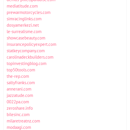
mediatitude.com
prewarmotorcycles.com
simracinglinks.com
dosyamerkezi.net
le-surrealisme.com
showcasebeauty.com
insurancepolicyexpert.com
statkeycompany.com
carolinadeckbuilders.com
topinvestingblog.com
top50tools.com
the-rep.com
saltyfranks.com
annerani.com
jazzatude.com
0022pa.com
zeroshare.info
bilesinc.com
milaretreatnz.com
modaagi.com