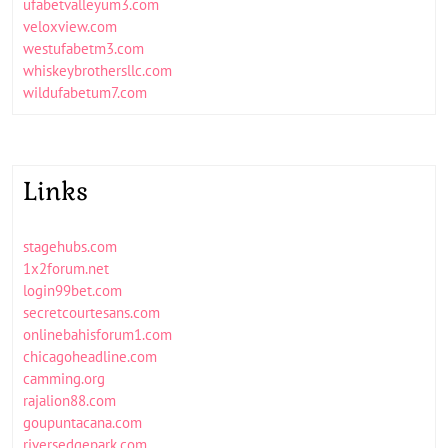
ufabetvalleyum3.com
veloxview.com
westufabetm3.com
whiskeybrothersllc.com
wildufabetum7.com
Links
stagehubs.com
1x2forum.net
login99bet.com
secretcourtesans.com
onlinebahisforum1.com
chicagoheadline.com
camming.org
rajalion88.com
goupuntacana.com
riversedgepark.com