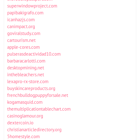
superwindowproject.com
papibakigrafo.com
icanhazjs.com
canimpact.org
goviralstudy.com
cartourism.net
apple-cores.com
pulserasdeactividad10.com
barbaracarlotti.com
desktopmining.net
inthebleachers.net
lexapro-rx-store.com
buyskincareproducts.org
frenchbulldogpuppyforsale.net
kogamasquid.com
themultiplicationtablechart.com
casinoglamour.org
dextercoin.io
christianarticledirectory.org
5homestyle.com