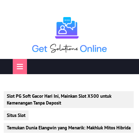
Skip
to
content
Open
Button
Slot PG Soft Gacor Hari Ini, Mainkan Slot X500 untuk
Kemenangan Tanpa Deposit
Situs Slot
Temukan Dunia Elangwin yang Menarik: Makhluk Mitos Hibrida