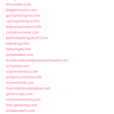
thecarepet.com
blogwriterplus.com
guestpostingseo.com
casinogambitpro.info
pokerplaymasters.info
courseoncourse.com
bantinbatdongsan247.com
bahednog.info
bahenxgek.info
pertamaskre.com
threadsvideoandphotodownloader.com
techgiddy.com
usalivenetwork.com
jackpotrushonline.info
ucnewshindi.com
freecellphonedatabase.com
gamersrope.com
exellewebmedia.com
free-gamestop.com
sinbadtravels.com