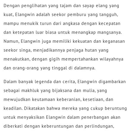
Dengan penglihatan yang tajam dan sayap elang yang
kuat, Elangwin adalah seekor pemburu yang tangguh,
mampu menukik turun dari angkasa dengan kecepatan
dan ketepatan luar biasa untuk menangkap mangsanya.
Namun, Elangwin juga memiliki kekuatan dan keganasan
seekor singa, menjadikannya penjaga hutan yang
menakutkan, dengan gigih mempertahankan wilayahnya
dan orang-orang yang tinggal di dalamnya.
Dalam banyak legenda dan cerita, Elangwin digambarkan
sebagai makhluk yang bijaksana dan mulia, yang
mewujudkan keutamaan keberanian, kesetiaan, dan
keadilan. Dikatakan bahwa mereka yang cukup beruntung
untuk menyaksikan Elangwin dalam penerbangan akan
diberkati dengan keberuntungan dan perlindungan,