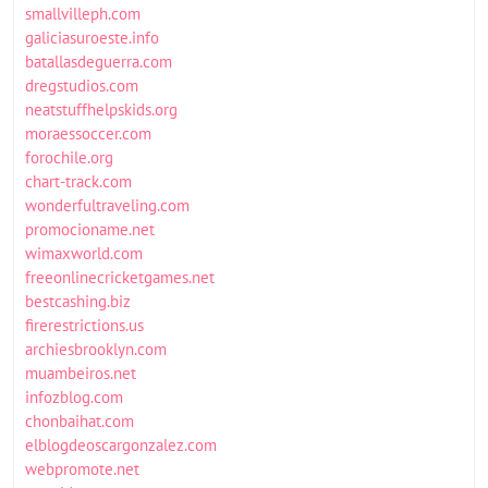
smallvilleph.com
galiciasuroeste.info
batallasdeguerra.com
dregstudios.com
neatstuffhelpskids.org
moraessoccer.com
forochile.org
chart-track.com
wonderfultraveling.com
promocioname.net
wimaxworld.com
freeonlinecricketgames.net
bestcashing.biz
firerestrictions.us
archiesbrooklyn.com
muambeiros.net
infozblog.com
chonbaihat.com
elblogdeoscargonzalez.com
webpromote.net