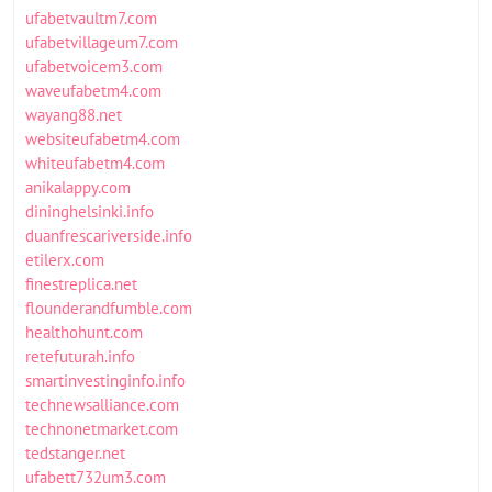
ufabetvaultm7.com
ufabetvillageum7.com
ufabetvoicem3.com
waveufabetm4.com
wayang88.net
websiteufabetm4.com
whiteufabetm4.com
anikalappy.com
dininghelsinki.info
duanfrescariverside.info
etilerx.com
finestreplica.net
flounderandfumble.com
healthohunt.com
retefuturah.info
smartinvestinginfo.info
technewsalliance.com
technonetmarket.com
tedstanger.net
ufabett732um3.com