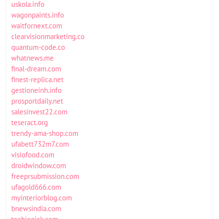
uskola.info
wagonpaints.info
waitfornext.com
clearvisionmarketing.co
quantum-code.co
whatnews.me
final-dream.com
finest-replica.net
gestioneinh.info
prosportdaily.net
salesinvest22.com
teseract.org
trendy-ama-shop.com
ufabett732m7.com
visiofood.com
droidwindow.com
freeprsubmission.com
ufagold666.com
myinteriorblog.com
bnewsindia.com