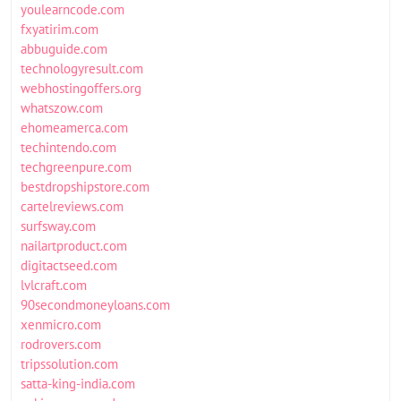
youlearncode.com
fxyatirim.com
abbuguide.com
technologyresult.com
webhostingoffers.org
whatszow.com
ehomeamerca.com
techintendo.com
techgreenpure.com
bestdropshipstore.com
cartelreviews.com
surfsway.com
nailartproduct.com
digitactseed.com
lvlcraft.com
90secondmoneyloans.com
xenmicro.com
rodrovers.com
tripssolution.com
satta-king-india.com