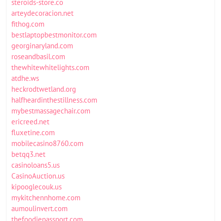
steroids-store.co
arteydecoracion.net
fithog.com
bestlaptopbestmonitor.com
georginaryland.com
roseandbasil.com
thewhitewhitelights.com
atdhe.ws
heckrodtwetland.org
halfheardinthestillness.com
mybestmassagechair.com
ericreed.net
fluxetine.com
mobilecasino8760.com
betqq3.net
casinoloans5.us
CasinoAuction.us
kipooglecouk.us
mykitchennhome.com
aumoulinvert.com
thefoodiepassport.com