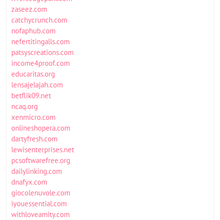
zaseez.com
catchycrunch.com
nofaphub.com
nefertitingalls.com
patsyscreations.com
income4proof.com
educaritas.org
lensajelajah.com
betflik09.net
ncaq.org
xenmicro.com
onlineshopera.com
dartyfresh.com
lewisenterprises.net
pcsoftwarefree.org
dailylinking.com
dnafyx.com
giocolenuvole.com
iyouessential.com
withloveamity.com