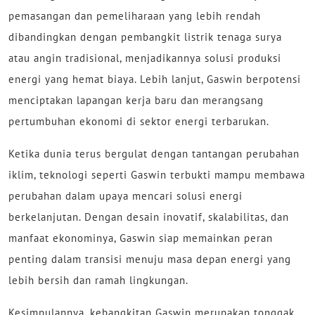
pemasangan dan pemeliharaan yang lebih rendah
dibandingkan dengan pembangkit listrik tenaga surya
atau angin tradisional, menjadikannya solusi produksi
energi yang hemat biaya. Lebih lanjut, Gaswin berpotensi
menciptakan lapangan kerja baru dan merangsang
pertumbuhan ekonomi di sektor energi terbarukan.
Ketika dunia terus bergulat dengan tantangan perubahan
iklim, teknologi seperti Gaswin terbukti mampu membawa
perubahan dalam upaya mencari solusi energi
berkelanjutan. Dengan desain inovatif, skalabilitas, dan
manfaat ekonominya, Gaswin siap memainkan peran
penting dalam transisi menuju masa depan energi yang
lebih bersih dan ramah lingkungan.
Kesimpulannya, kebangkitan Gaswin merupakan tonggak