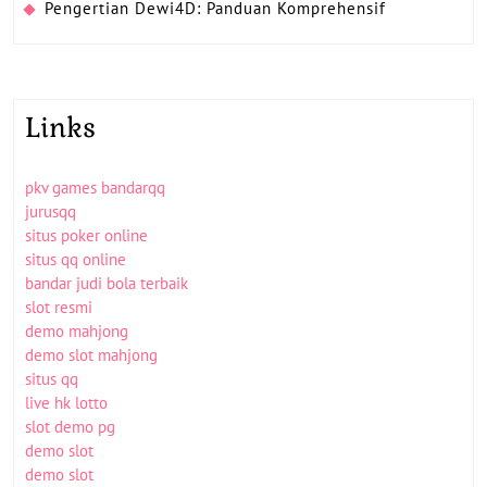
Pengertian Dewi4D: Panduan Komprehensif
Links
pkv games bandarqq
jurusqq
situs poker online
situs qq online
bandar judi bola terbaik
slot resmi
demo mahjong
demo slot mahjong
situs qq
live hk lotto
slot demo pg
demo slot
demo slot