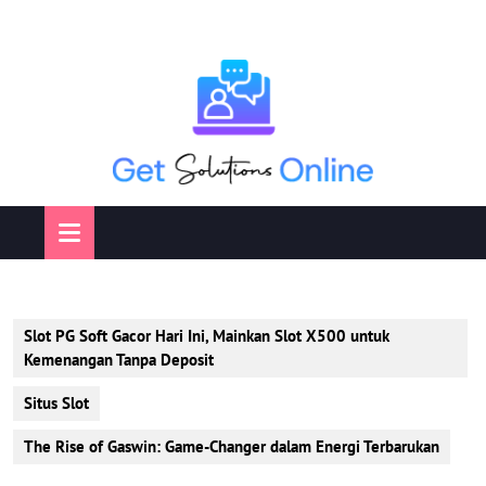
Skip
to
content
Open
Button
Slot PG Soft Gacor Hari Ini, Mainkan Slot X500 untuk
Kemenangan Tanpa Deposit
Situs Slot
The Rise of Gaswin: Game-Changer dalam Energi Terbarukan