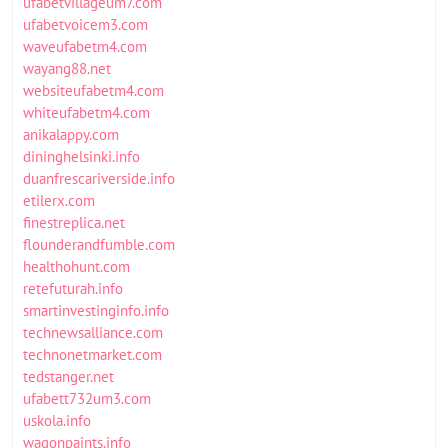
ufabetvillageum7.com
ufabetvoicem3.com
waveufabetm4.com
wayang88.net
websiteufabetm4.com
whiteufabetm4.com
anikalappy.com
dininghelsinki.info
duanfrescariverside.info
etilerx.com
finestreplica.net
flounderandfumble.com
healthohunt.com
retefuturah.info
smartinvestinginfo.info
technewsalliance.com
technonetmarket.com
tedstanger.net
ufabett732um3.com
uskola.info
wagonpaints.info