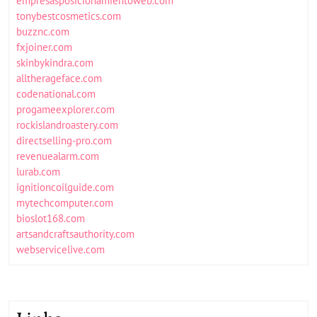
empresasposicionamientoweb.com
tonybestcosmetics.com
buzznc.com
fxjoiner.com
skinbykindra.com
alltherageface.com
codenational.com
progameexplorer.com
rockislandroastery.com
directselling-pro.com
revenuealarm.com
lurab.com
ignitioncoilguide.com
mytechcomputer.com
bioslot168.com
artsandcraftsauthority.com
webservicelive.com