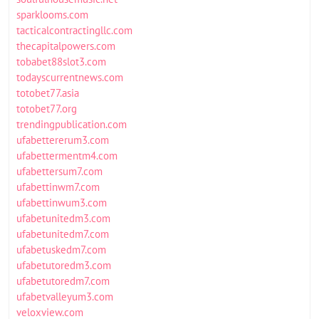
sparklooms.com
tacticalcontractingllc.com
thecapitalpowers.com
tobabet88slot3.com
todayscurrentnews.com
totobet77.asia
totobet77.org
trendingpublication.com
ufabettererum3.com
ufabettermentm4.com
ufabettersum7.com
ufabettinwm7.com
ufabettinwum3.com
ufabetunitedm3.com
ufabetunitedm7.com
ufabetuskedm7.com
ufabetutoredm3.com
ufabetutoredm7.com
ufabetvalleyum3.com
veloxview.com