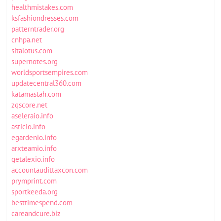
healthmistakes.com
ksfashiondresses.com
patterntrader.org
cnhpa.net
sitalotus.com
supernotes.org
worldsportsempires.com
updatecentral360.com
katamastah.com
zqscore.net
aseleraio.info
asticio.info
egardenio.info
arxteamio.info
getalexio.info
accountaudittaxcon.com
prymprint.com
sportkeeda.org
besttimespend.com
careandcure.biz