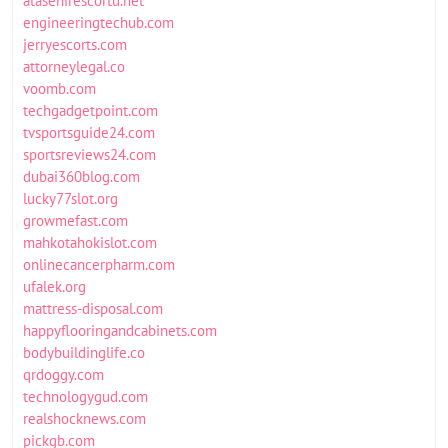
atasehirescortu.net
engineeringtechub.com
jerryescorts.com
attorneylegal.co
voomb.com
techgadgetpoint.com
tvsportsguide24.com
sportsreviews24.com
dubai360blog.com
lucky77slot.org
growmefast.com
mahkotahokislot.com
onlinecancerpharm.com
ufalek.org
mattress-disposal.com
happyflooringandcabinets.com
bodybuildinglife.co
qrdoggy.com
technologygud.com
realshocknews.com
pickgb.com