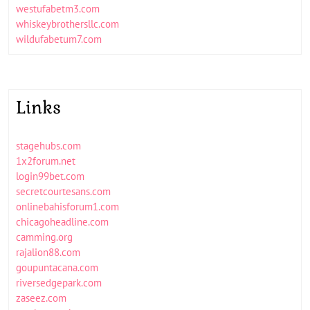
westufabetm3.com
whiskeybrothersllc.com
wildufabetum7.com
Links
stagehubs.com
1x2forum.net
login99bet.com
secretcourtesans.com
onlinebahisforum1.com
chicagoheadline.com
camming.org
rajalion88.com
goupuntacana.com
riversedgepark.com
zaseez.com