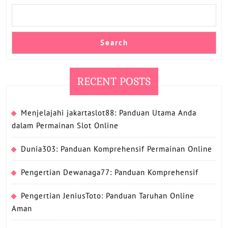
Search
RECENT POSTS
Menjelajahi jakartaslot88: Panduan Utama Anda
dalam Permainan Slot Online
Dunia303: Panduan Komprehensif Permainan Online
Pengertian Dewanaga77: Panduan Komprehensif
Pengertian JeniusToto: Panduan Taruhan Online
Aman