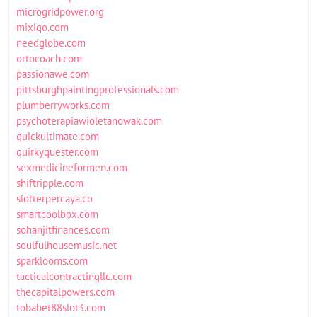
microgridpower.org
mixiqo.com
needglobe.com
ortocoach.com
passionawe.com
pittsburghpaintingprofessionals.com
plumberryworks.com
psychoterapiawioletanowak.com
quickultimate.com
quirkyquester.com
sexmedicineformen.com
shiftripple.com
slotterpercaya.co
smartcoolbox.com
sohanjitfinances.com
soulfulhousemusic.net
sparklooms.com
tacticalcontractingllc.com
thecapitalpowers.com
tobabet88slot3.com