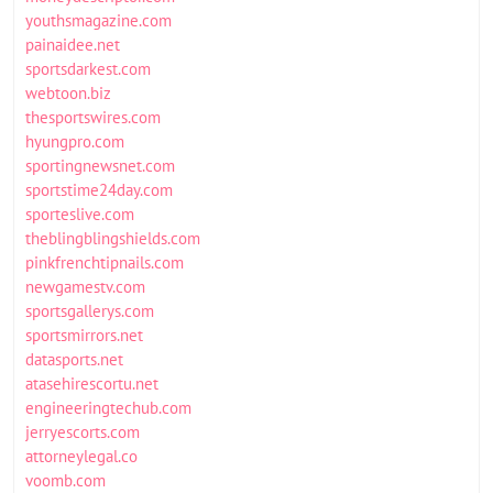
youthsmagazine.com
painaidee.net
sportsdarkest.com
webtoon.biz
thesportswires.com
hyungpro.com
sportingnewsnet.com
sportstime24day.com
sporteslive.com
theblingblingshields.com
pinkfrenchtipnails.com
newgamestv.com
sportsgallerys.com
sportsmirrors.net
datasports.net
atasehirescortu.net
engineeringtechub.com
jerryescorts.com
attorneylegal.co
voomb.com