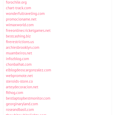
forochile.org
chart-track.com
wonderfultraveling.com
promocioname.net
wimaxworld.com
freeonlinecricketgames.net
bestcashing.biz
firerestrictions.us
archiesbrooklyn.com
muambeiros.net
infozblog.com
chonbaihat.com
elblogdeoscargonzalez.com
webpromote.net
steroids-store.co
arteydecoracion.net
fithog.com
bestlaptopbestmonitor.com
georginaryland.com
roseandbasil.com