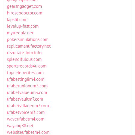
gearsngadget.com
hireseodoctor.com
lapsfit.com
levelup-fast.com
mytreepla.net
pokersimulations.com
replicamanufactory.net
rezultate-loto.info
splendifulous.com
sportsrecords4u.com
topceleberites.com
ufabetting8m4.com
ufabetunionum3.com
ufabetvalueum3.com
ufabetvaultm7.com
ufabetvillageum7.com
ufabetvoicem3.com
waveufabetm4.com
wayang88.net
websiteufabetm4.com