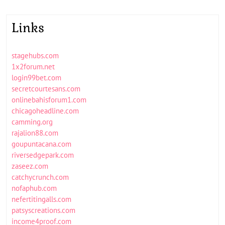
Links
stagehubs.com
1x2forum.net
login99bet.com
secretcourtesans.com
onlinebahisforum1.com
chicagoheadline.com
camming.org
rajalion88.com
goupuntacana.com
riversedgepark.com
zaseez.com
catchycrunch.com
nofaphub.com
nefertitingalls.com
patsyscreations.com
income4proof.com