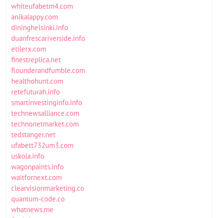
whiteufabetm4.com
anikalappy.com
dininghelsinki.info
duanfrescariverside.info
etilerx.com
finestreplica.net
flounderandfumble.com
healthohunt.com
retefuturah.info
smartinvestinginfo.info
technewsalliance.com
technonetmarket.com
tedstanger.net
ufabett732um3.com
uskola.info
wagonpaints.info
waitfornext.com
clearvisionmarketing.co
quantum-code.co
whatnews.me