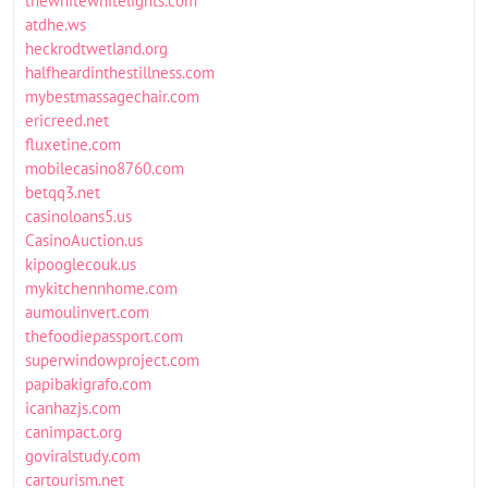
thewhitewhitelights.com
atdhe.ws
heckrodtwetland.org
halfheardinthestillness.com
mybestmassagechair.com
ericreed.net
fluxetine.com
mobilecasino8760.com
betqq3.net
casinoloans5.us
CasinoAuction.us
kipooglecouk.us
mykitchennhome.com
aumoulinvert.com
thefoodiepassport.com
superwindowproject.com
papibakigrafo.com
icanhazjs.com
canimpact.org
goviralstudy.com
cartourism.net