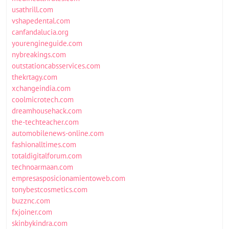
usathrill.com
vshapedental.com
canfandalucia.org
yourengineguide.com
nybreakings.com
outstationcabsservices.com
thekrtagy.com
xchangeindia.com
coolmicrotech.com
dreamhousehack.com
the-techteacher.com
automobilenews-online.com
fashionalltimes.com
totaldigitalforum.com
technoarmaan.com
empresasposicionamientoweb.com
tonybestcosmetics.com
buzznc.com
fxjoiner.com
skinbykindra.com