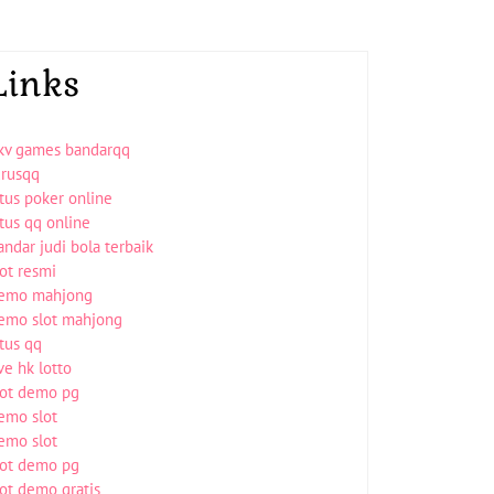
Links
kv games bandarqq
urusqq
itus poker online
itus qq online
andar judi bola terbaik
lot resmi
emo mahjong
emo slot mahjong
itus qq
ive hk lotto
lot demo pg
emo slot
emo slot
lot demo pg
lot demo gratis