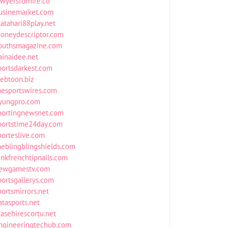
awyersforhire.co
usinemarket.com
atahari88play.net
oneydescriptor.com
outhsmagazine.com
ainaidee.net
portsdarkest.com
ebtoon.biz
hesportswires.com
yungpro.com
portingnewsnet.com
portstime24day.com
porteslive.com
heblingblingshields.com
inkfrenchtipnails.com
ewgamestv.com
portsgallerys.com
portsmirrors.net
atasports.net
tasehirescortu.net
ngineeringtechub.com