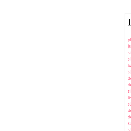
p
j
s
s
b
s
d
d
s
l
s
d
d
s
s