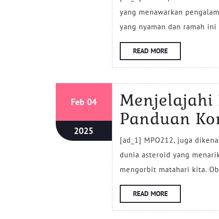
yang menawarkan pengalaman
yang nyaman dan ramah ini a
READ
READ MORE
MORE
Menjelajahi
February
February
Feb
04
Panduan Ko
4,
4,
2025
2025
February
2025
[ad_1] MPO212, juga dikena
4,
dunia asteroid yang menari
2025
mengorbit matahari kita. Ob
READ
READ MORE
MORE