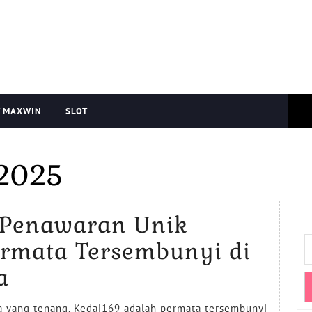
T MAXWIN
SLOT
 2025
 Penawaran Unik
ermata Tersembunyi di
Menjelajahi
a
Penawaran
ta yang tenang, Kedai169 adalah permata tersembunyi