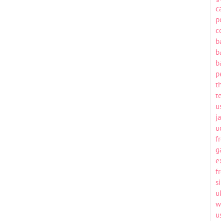
c
p
c
b
b
b
p
t
t
u
j
u
f
g
e
f
s
u
w
u