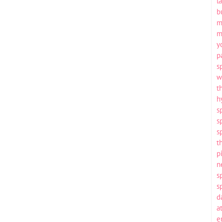
l
b
m
m
y
p
s
w
t
h
s
s
s
t
p
n
s
s
d
a
e