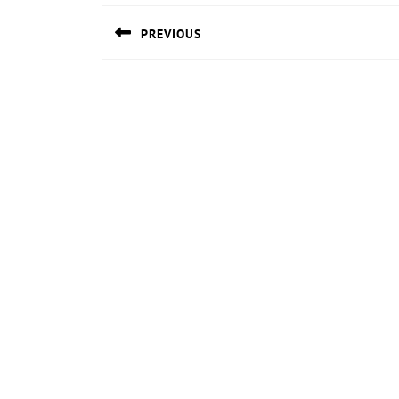
Post
PREVIOUS
navigation
Previous
post: