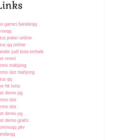
Links
kv games bandarqq
urusqq
itus poker online
itus qq online
andar judi bola terbaik
lot resmi
emo mahjong
emo slot mahjong
itus qq
ive hk lotto
lot demo pg
emo slot
emo slot
lot demo pg
lot demo gratis
ominoqq pkv
andarqq