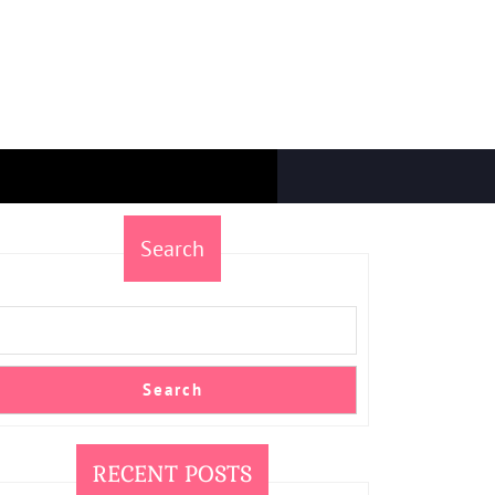
Search
Search
RECENT POSTS