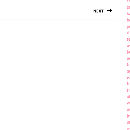
c
b
NEXT
b
b
Next
p
post:
t
t
u
j
u
f
g
e
f
s
u
w
u
j
u
r