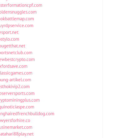
asterformationcpf.com
oldensnuggles.com
ookbattlemap.com
uyrdpservice.com
esport.net
ostylo.com
ougetthat.net
portsnetclub.com
ewbestcrypto.com
xfordsave.com
classicgames.com
aung-artikel.com
asthokivip2.com
bserversports.com
ryptominingplus.com
quinoticiaspe.com
onghairedfrenchbulldog.com
awyersforhire.co
usinemarket.com
atahari88play.net