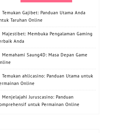
Temukan Gajibet: Panduan Utama Anda
ntuk Taruhan Online
Majestibet: Membuka Pengalaman Gaming
erbaik Anda
Memahami Saung4D: Masa Depan Game
nline
Temukan ahlicasino: Panduan Utama untuk
ermainan Online
Menjelajahi Juruscasino: Panduan
omprehensif untuk Permainan Online