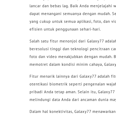
lancar dan bebas lag. Baik Anda menjelajahi 
dapat menangani semuanya dengan mudah. Se
yang cukup untuk semua aplikasi, foto, dan 
efisien untuk penggunaan sehari-hari.
Salah satu fitur menonjol dari Galaxy77 ad
beresolusi tinggi dan teknologi pencitraan 
foto dan video menakjubkan dengan mudah. Ba
memotret dalam kondisi minim cahaya, Galax
Fitur menarik lainnya dari Galaxy77 adalah f
otentikasi biometrik seperti pengenalan waja
pribadi Anda tetap aman. Selain itu, Galaxy7
melindungi data Anda dari ancaman dunia may
Dalam hal konektivitas, Galaxy77 menawarka