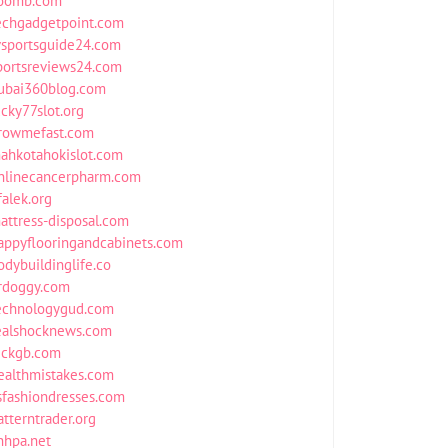
oomb.com
echgadgetpoint.com
vsportsguide24.com
portsreviews24.com
ubai360blog.com
ucky77slot.org
rowmefast.com
ahkotahokislot.com
nlinecancerpharm.com
falek.org
attress-disposal.com
appyflooringandcabinets.com
odybuildinglife.co
rdoggy.com
echnologygud.com
ealshocknews.com
ickgb.com
ealthmistakes.com
sfashiondresses.com
atterntrader.org
nhpa.net