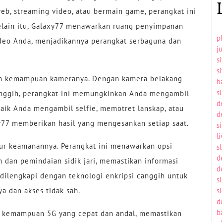
web, streaming video, atau bermain game, perangkat ini
lain itu, Galaxy77 menawarkan ruang penyimpanan
p
video Anda, menjadikannya perangkat serbaguna dan
j
s
s
alah kemampuan kameranya. Dengan kamera belakang
b
s
canggih, perangkat ini memungkinkan Anda mengambil
d
ik Anda mengambil selfie, memotret lanskap, atau
d
y77 memberikan hasil yang mengesankan setiap saat.
s
l
itur keamanannya. Perangkat ini menawarkan opsi
s
d
h dan pemindaian sidik jari, memastikan informasi
d
7 dilengkapi dengan teknologi enkripsi canggih untuk
s
a dan akses tidak sah.
s
d
b
n kemampuan 5G yang cepat dan andal, memastikan